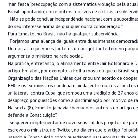
manifesta “preocupação com a sistemática violação pela atual p
Brasil, apontando, entre outros motivos de críticas, a subservi
“Não se pode conciliar independência nacional com a subordin
do seu interesse acima de qualquer outra consideração.”
Para Ernesto, no Brasil “não há qualquer subserviência”.
“Forjamos uma aliança de iguais entre duas imensas democracias
Democracia que vocês [autores do artigo] tanto temem porque
argumenta o ministro na rede social.
Na prática, entretanto, o alinhamento entre Jair Bolsonaro e 
artigo. Em abril, por exemplo, a Folha mostrou que o Brasil se
Organização das Nações Unidas que criou um acordo de coopera
FHC e os ex-ministros condenam ainda, entre outros aspectos 
unilateral” contra Cuba, que rompeu uma tradição de 27 anos da 
desapreço por questões como a discriminação por motivo de raç
Na sexta (8), Ernesto já havia chamado os autores do artigo de
defende a Constituição”.
“Se querem implementar de novo seus falidos projetos de políti
escreveu o ministro, no Twitter, no dia em que o artigo foi pu
usando a Constituição como guardanapo para enxugar da boca a