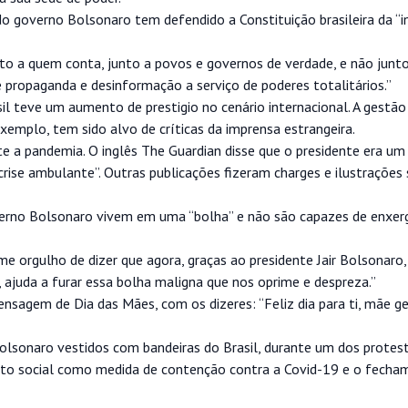
o governo Bolsonaro tem defendido a Constituição brasileira da “
nto a quem conta, junto a povos e governos de verdade, e não junt
 propaganda e desinformação a serviço de poderes totalitários.”
l teve um aumento de prestigio no cenário internacional. A gestão
emplo, tem sido alvo de críticas da imprensa estrangeira.
te a pandemia. O inglês The Guardian disse que o presidente era um
crise ambulante”. Outras publicações fizeram charges e ilustrações 
overno Bolsonaro vivem em uma “bolha” e não são capazes de enxer
me orgulho de dizer que agora, graças ao presidente Jair Bolsonaro,
, ajuda a furar essa bolha maligna que nos oprime e despreza.”
agem de Dia das Mães, com os dizeres: “Feliz dia para ti, mãe gen
lsonaro vestidos com bandeiras do Brasil, durante um dos protes
mento social como medida de contenção contra a Covid-19 e o fech