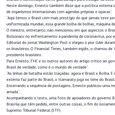
Neste domingo, Ernesto também disse que a política externa d
de organismos internacionais com agendas próprias e opacas”.
“Aqui temos o Brasil com mais prestígio do que jamais teve ju
uniformizada mundial, essa grande bolha de bolhas, máquina de
O ministro, entretanto, não mencionou em que aspectos o Brasi
Bolsonaro no enfrentamento à pandemia de coronavírus, por ex
Editorial do jornal Washington Post o elegeu o pior líder duran
os brasileiros. O Financial Times, também inglês, o chamou de “
presidente brasileiro.
Para Ernesto, FHC e os outros autores do artigo crítico ao g
Brasil de verdade, como é o mundo de verdade”.
“As linhas de batalha estão traçadas: agora é Brasil x Bolha. E 
externa faz parte do Brasil, o Itamaraty joga no time do Brasil
Encerrando a sequência de postagens, Ernesto publicou uma mens
amada”.
Acompanhando o texto, uma foto de apoiadores do governo Bo
Brasília que têm pedido, entre outras coisas, o fim do isola
Supremo Tribunal Federal (STF)