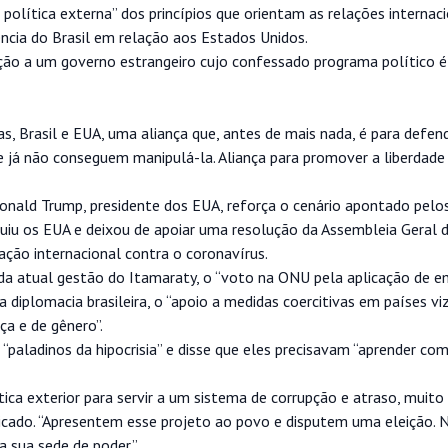
olítica externa” dos princípios que orientam as relações internaci
ência do Brasil em relação aos Estados Unidos.
ação a um governo estrangeiro cujo confessado programa político 
, Brasil e EUA, uma aliança que, antes de mais nada, é para defen
 já não conseguem manipulá-la. Aliança para promover a liberdade
Donald Trump, presidente dos EUA, reforça o cenário apontado pelo
guiu os EUA e deixou de apoiar uma resolução da Assembleia Geral 
ção internacional contra o coronavírus.
da atual gestão do Itamaraty, o “voto na ONU pela aplicação de 
diplomacia brasileira, o “apoio a medidas coercitivas em países viz
a e de gênero”.
 “paladinos da hipocrisia” e disse que eles precisavam “aprender co
ca exterior para servir a um sistema de corrupção e atraso, muito
blicado. “Apresentem esse projeto ao povo e disputem uma eleição.
 sua sede de poder.”