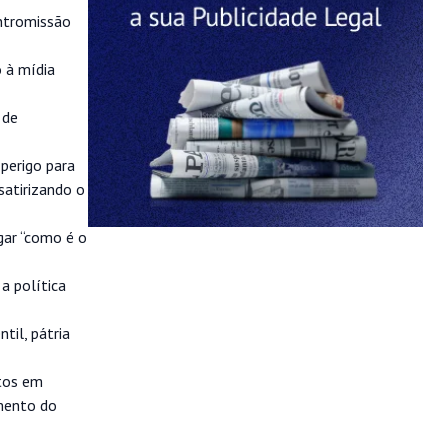
intromissão
o à mídia
 de
 perigo para
satirizando o
gar “como é o
 a política
til, pátria
tos em
amento do