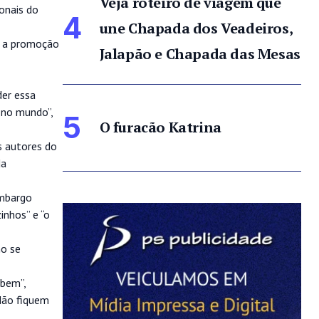
Veja roteiro de viagem que
onais do
4
une Chapada dos Veadeiros,
é a promoção
Jalapão e Chapada das Mesas
der essa
 no mundo”,
5
O furacão Katrina
s autores do
da
embargo
inhos” e “o
mo se
 bem”,
 Não fiquem