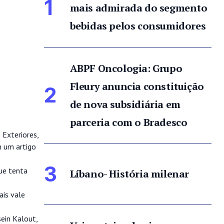
1
mais admirada do segmento
bebidas pelos consumidores
ABPF Oncologia: Grupo
Fleury anuncia constituição
2
de nova subsidiária em
parceria com o Bradesco
Exteriores,
m um artigo
3
que tenta
Líbano- História milenar
ais vale
sein Kalout,