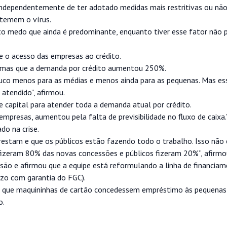
independentemente de ter adotado medidas mais restritivas ou não”,
 temem o vírus.
 medo que ainda é predominante, enquanto tiver esse fator não p
 o acesso das empresas ao crédito.
, mas que a demanda por crédito aumentou 250%.
ouco menos para as médias e menos ainda para as pequenas. Mas e
atendido”, afirmou.
 capital para atender toda a demanda atual por crédito.
empresas, aumentou pela falta de previsibilidade no fluxo de caixa.
do na crise.
estam e que os públicos estão fazendo todo o trabalho. Isso não 
fizeram 80% das novas concessões e públicos fizeram 20%”, afirmo
o e afirmou que a equipe está reformulando a linha de financia
zo com garantia do FGC).
aria que maquininhas de cartão concedessem empréstimo às pequena
o.