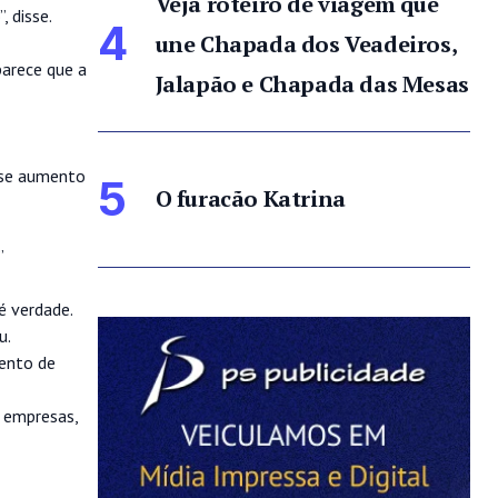
Veja roteiro de viagem que
 disse.
4
une Chapada dos Veadeiros,
arece que a
Jalapão e Chapada das Mesas
sse aumento
5
O furacão Katrina
”
é verdade.
u.
mento de
s empresas,