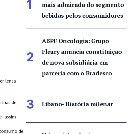
1
mais admirada do segmento
bebidas pelos consumidores
ABPF Oncologia: Grupo
Fleury anuncia constituição
2
de nova subsidiária em
parceria com o Bradesco
er lenta
3
strias de
Líbano- História milenar
e -assim
 consumo de