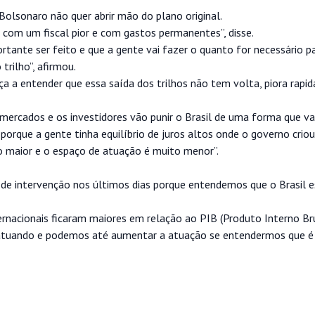
olsonaro não quer abrir mão do plano original.
 com um fiscal pior e com gastos permanentes”, disse.
tante ser feito e que a gente vai fazer o quanto for necessário pa
trilho”, afirmou.
 a entender que essa saída dos trilhos não tem volta, piora rapi
 mercados e os investidores vão punir o Brasil de uma forma que v
r, porque a gente tinha equilíbrio de juros altos onde o governo crio
o maior e o espaço de atuação é muito menor”.
de intervenção nos últimos dias porque entendemos que o Brasil 
ernacionais ficaram maiores em relação ao PIB (Produto Interno Br
atuando e podemos até aumentar a atuação se entendermos que é 