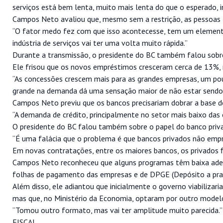
serviços está bem lenta, muito mais lenta do que o esperado, 
Campos Neto avaliou que, mesmo sem a restrição, as pessoas
“O fator medo fez com que isso acontecesse, tem um elemento
indústria de serviços vai ter uma volta muito rápida.”
Durante a transmissão, o presidente do BC também falou sobre
Ele frisou que os novos empréstimos cresceram cerca de 13%
“As concessões crescem mais para as grandes empresas, um p
grande na demanda dá uma sensação maior de não estar sendo 
Campos Neto previu que os bancos precisariam dobrar a base de
“A demanda de crédito, principalmente no setor mais baixo das 
O presidente do BC falou também sobre o papel do banco priva
“É uma falácia que o problema é que bancos privados não empr
Em novas contratações, entre os maiores bancos, os privados 
Campos Neto reconheceu que alguns programas têm baixa adesã
folhas de pagamento das empresas e de DPGE (Depósito a pra
Além disso, ele adiantou que inicialmente o governo viabiliz
mas que, no Ministério da Economia, optaram por outro model
“Tomou outro formato, mas vai ter amplitude muito parecida.”
FISCAL