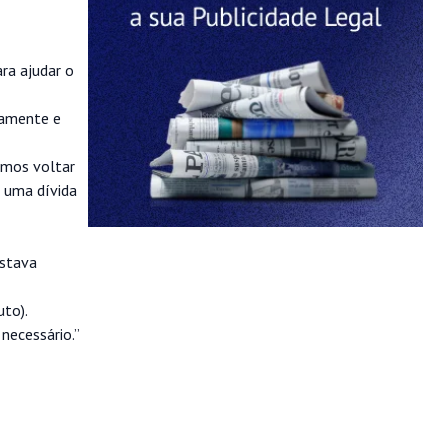
ra ajudar o
damente e
amos voltar
u uma dívida
estava
uto).
necessário.”