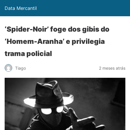
Data Mercantil
‘Spider-Noir’ foge dos gibis do
‘Homem-Aranha’ e privilegia
trama policial
Tiago
2 meses atrás