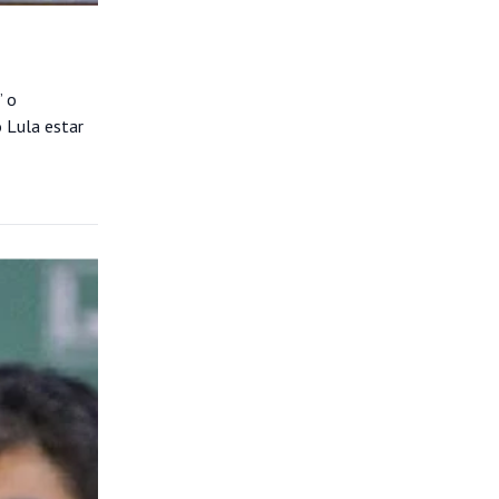
” o
o Lula estar