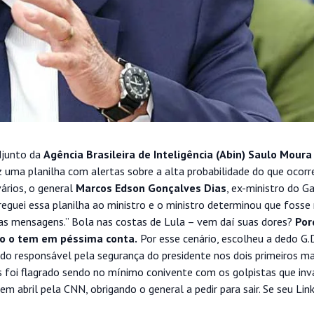
adjunto da
Agência Brasileira de Inteligência (Abin)
Saulo Moura
z uma planilha com alertas sobre a alta probabilidade do que ocorr
vários, o general
Marcos Edson Gonçalves Dias
, ex-ministro do G
eguei essa planilha ao ministro e o ministro determinou que fosse 
elas mensagens.” Bola nas costas de Lula – vem daí suas dores?
Por
ro o tem em péssima conta.
Por esse cenário, escolheu a dedo G.
 sido responsável pela segurança do presidente nos dois primeiros 
as foi flagrado sendo no mínimo conivente com os golpistas que in
em abril pela CNN, obrigando o general a pedir para sair. Se seu Link