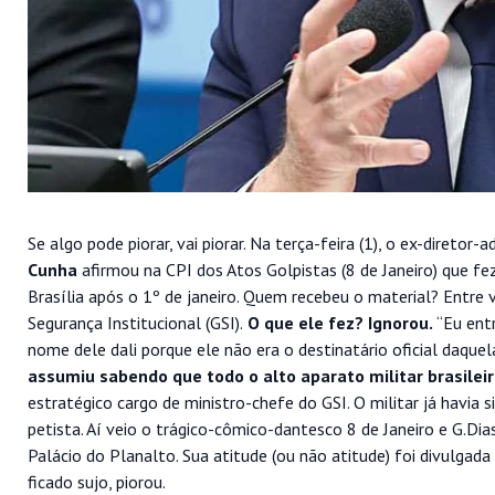
Se algo pode piorar, vai piorar. Na terça-feira (1), o ex-diretor-
Cunha
afirmou na CPI dos Atos Golpistas (8 de Janeiro) que fe
Brasília após o 1º de janeiro. Quem recebeu o material? Entre 
Segurança Institucional (GSI).
O que ele fez? Ignorou.
“Eu entr
nome dele dali porque ele não era o destinatário oficial daqu
assumiu sabendo que todo o alto aparato militar brasilei
estratégico cargo de ministro-chefe do GSI. O militar já havia
petista. Aí veio o trágico-cômico-dantesco 8 de Janeiro e G.Di
Palácio do Planalto. Sua atitude (ou não atitude) foi divulgada 
ficado sujo, piorou.