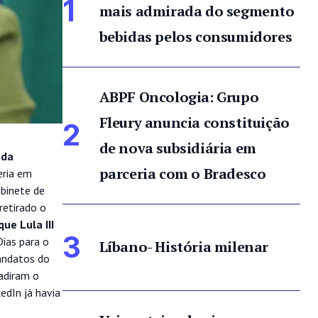
1
mais admirada do segmento
bebidas pelos consumidores
ABPF Oncologia: Grupo
Fleury anuncia constituição
2
de nova subsidiária em
 da
parceria com o Bradesco
eria em
abinete de
retirado o
que Lula III
3
Dias para o
Líbano- História milenar
mandatos do
vadiram o
edIn já havia