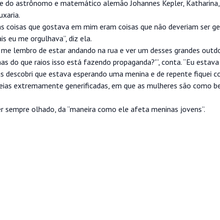
mãe do astrônomo e matemático alemão Johannes Kepler, Katharina
uxaria.
s coisas que gostava em mim eram coisas que não deveriam ser ge
s eu me orgulhava”, diz ela.
u me lembro de estar andando na rua e ver um desses grandes out
 do que raios isso está fazendo propaganda?'”, conta. “Eu estava 
as descobri que estava esperando uma menina e de repente fiquei c
ideias extremamente generificadas, em que as mulheres são como be
er sempre olhado, da “maneira como ele afeta meninas jovens”.