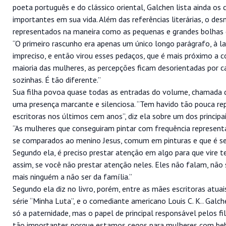
poeta português e do clássico oriental, Galchen lista ainda os
importantes em sua vida. Além das referências literárias, o 
representados na maneira como as pequenas e grandes bolhas 
“O primeiro rascunho era apenas um único longo parágrafo, à la
impreciso, e então virou esses pedaços, que é mais próximo a c
maioria das mulheres, as percepções ficam desorientadas por 
sozinhas. É tão diferente.”
Sua filha povoa quase todas as entradas do volume, chamada 
uma presença marcante e silenciosa. “Tem havido tão pouca re
escritoras nos últimos cem anos”, diz ela sobre um dos princip
“As mulheres que conseguiram pintar com frequência represent
se comparados ao menino Jesus, comum em pinturas e que é 
Segundo ela, é preciso prestar atenção em algo para que vire 
assim, se você não prestar atenção neles. Eles não falam, n
mais ninguém a não ser da família.”
Segundo ela diz no livro, porém, entre as mães escritoras atua
série “Minha Luta”, e o comediante americano Louis C. K.. Gal
só a paternidade, mas o papel de principal responsável pelos 
tão importantes porque estamos cegos para mulheres com be