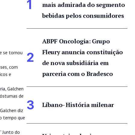
1
mais admirada do segmento
bebidas pelos consumidores
ABPF Oncologia: Grupo
Fleury anuncia constituição
e se tornou
2
de nova subsidiária em
ases, com
parceria com o Bradesco
icos e
ria, Galchen
 Póstumas de
3
Líbano- História milenar
 Galchen diz
to tempo que
” Junto do