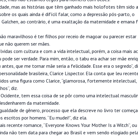
dade, mas as histórias que têm ganhado mais holofotes têm sido 
re os quais ainda é difícil falar, como a depressão pós-parto, o
e Galchen, ao contrário, é uma exaltação da maternidade e emana 
ão maravilhoso é ter filhos por receio de magoar ou parecer estar
ue não querem ser mães.
vidas com cultura e com a vida intelectual, porém, a coisa mais ac
u pode ser verdade. Para mim, então, o tabu era achar ser mãe enri
ntes, que me tornar mãe seria a felicidade. Esse era o segredo”, di
ersonalidade brasileira, Clarice Lispector. Ela conta que leu recen
nidos uma figura como Clarice, “glamorosa, fortemente intelectual,
os”, diz.
Ocidente, tem essa coisa de se pôr como uma intelectual masculini
 desdenharem da maternidade.
ualdade de gênero, processo que ela descreve no livro ter come
 escritos por homens. “Eu mudei!”, diz ela.
mais recente romance, “Everyone Knows Your Mother Is a Witch”, ou
inda não tem data para chegar ao Brasil e vem sendo elogiado pela 