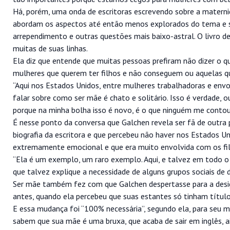
Há, porém, uma onda de escritoras escrevendo sobre a materni
abordam os aspectos até então menos explorados do tema e sob
arrependimento e outras questões mais baixo-astral. O livro d
muitas de suas linhas.
Ela diz que entende que muitas pessoas prefiram não dizer o qu
mulheres que querem ter filhos e não conseguem ou aquelas q
“Aqui nos Estados Unidos, entre mulheres trabalhadoras e envol
falar sobre como ser mãe é chato e solitário. Isso é verdade, o
porque na minha bolha isso é novo, é o que ninguém me contou a
É nesse ponto da conversa que Galchen revela ser fã de outra p
biografia da escritora e que percebeu não haver nos Estados U
extremamente emocional e que era muito envolvida com os filh
“Ela é um exemplo, um raro exemplo. Aqui, e talvez em todo o 
que talvez explique a necessidade de alguns grupos sociais de
Ser mãe também fez com que Galchen despertasse para a desig
antes, quando ela percebeu que suas estantes só tinham títulos
E essa mudança foi “100% necessária”, segundo ela, para seu 
sabem que sua mãe é uma bruxa, que acaba de sair em inglês, a