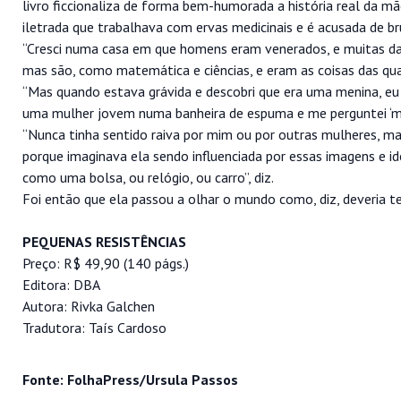
livro ficcionaliza de forma bem-humorada a história real da 
iletrada que trabalhava com ervas medicinais e é acusada de br
“Cresci numa casa em que homens eram venerados, e muitas da
mas são, como matemática e ciências, e eram as coisas das quai
“Mas quando estava grávida e descobri que era uma menina, e
uma mulher jovem numa banheira de espuma e me perguntei ‘mas
“Nunca tinha sentido raiva por mim ou por outras mulheres, m
porque imaginava ela sendo influenciada por essas imagens e 
como uma bolsa, ou relógio, ou carro”, diz.
Foi então que ela passou a olhar o mundo como, diz, deveria t
PEQUENAS RESISTÊNCIAS
Preço: R$ 49,90 (140 págs.)
Editora: DBA
Autora: Rivka Galchen
Tradutora: Taís Cardoso
Fonte: FolhaPress/Ursula Passos