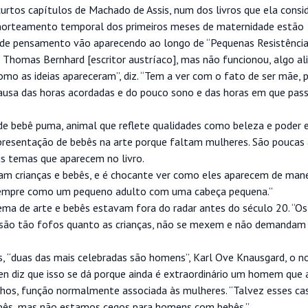
 curtos capítulos de Machado de Assis, num dos livros que ela consi
desnorteamento temporal dos primeiros meses de maternidade estão
de pensamento vão aparecendo ao longo de “Pequenas Resistência
 Thomas Bernhard [escritor austríaco], mas não funcionou, algo ali
omo as ideias apareceram”, diz. “Tem a ver com o fato de ser mãe, 
causa das horas acordadas e do pouco sono e das horas em que pa
de bebê puma, animal que reflete qualidades como beleza e poder 
presentação de bebês na arte porque faltam mulheres. São poucas
ais temas que aparecem no livro.
am crianças e bebês, e é chocante ver como eles aparecem de manei
sempre como um pequeno adulto com uma cabeça pequena.”
tema de arte e bebês estavam fora do radar antes do século 20. “O
ão são tão fofos quanto as crianças, não se mexem e não demandam
is, “duas das mais celebradas são homens”, Karl Ove Knausgard, o 
chen diz que isso se dá porque ainda é extraordinário um homem qu
filhos, função normalmente associada às mulheres. “Talvez esses c
bês, mas não estamos cegos para homens com bebês.”