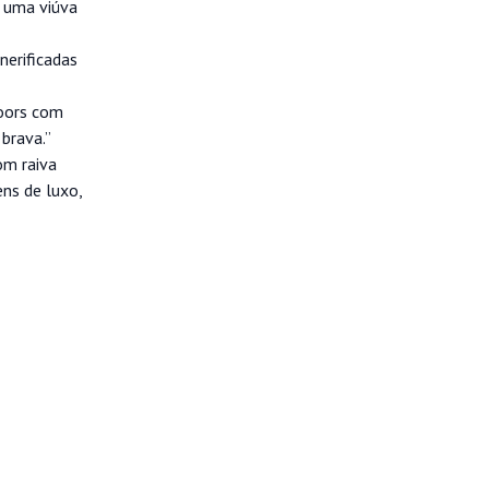
, uma viúva
nerificadas
doors com
brava.”
om raiva
ns de luxo,