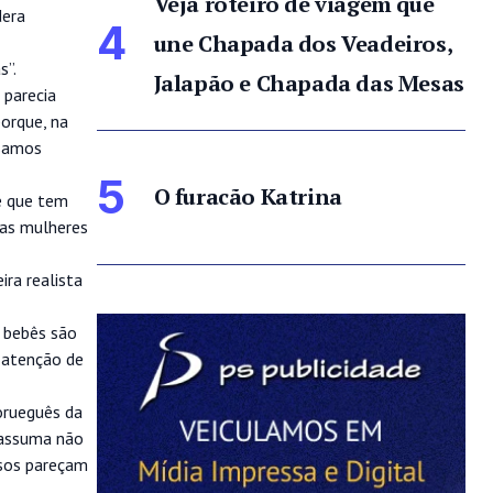
Veja roteiro de viagem que
dera
4
une Chapada dos Veadeiros,
s”.
Jalapão e Chapada das Mesas
 parecia
porque, na
ssamos
5
O furacão Katrina
e que tem
 as mulheres
ra realista
s bebês são
 atenção de
norueguês da
e assuma não
asos pareçam