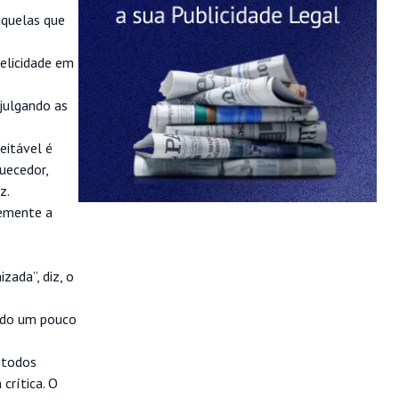
aquelas que
felicidade em
 julgando as
eitável é
quecedor,
z.
temente a
zada”, diz, o
çado um pouco
 todos
crítica. O