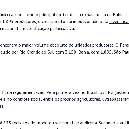
ânico atuou como o principal motor dessa expansão. Já na Bahia, te
 1.895 produtores, o crescimento foi impulsionado pela
diversific
nacional em certificação participativa.
 concentra o maior volume absoluto de
unidades produtoras
. O Par
guido por Rio Grande do Sul, com 3.158, Bahia, com 1.895, São Pa
il da regulamentação. Pela primeira vez no Brasil, os SPG (Siste
e e no controle social entre os próprios agricultores, ultrapassara
as.
.855 registros do modelo tradicional de auditoria. Segundo a anál