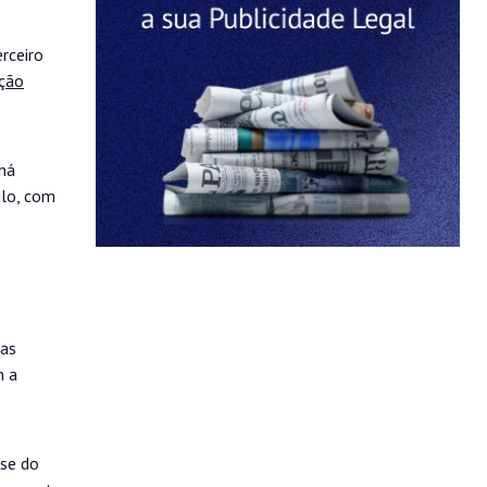
rceiro
ação
aná
ulo, com
mas
m a
ise do