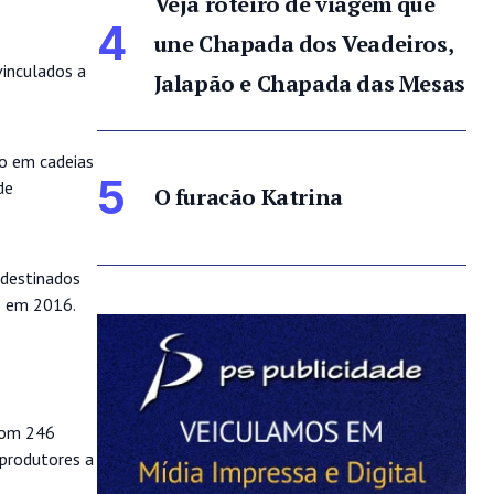
Veja roteiro de viagem que
4
une Chapada dos Veadeiros,
vinculados a
Jalapão e Chapada das Mesas
o em cadeias
5
de
O furacão Katrina
 destinados
s em 2016.
 com 246
 produtores a