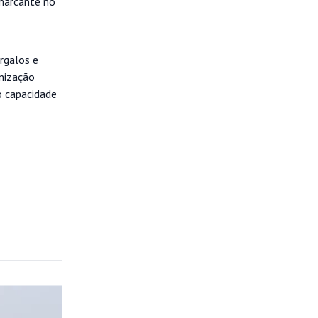
 marcante no
rgalos e
anização
o capacidade