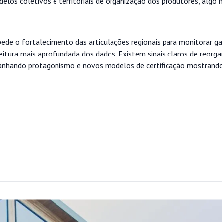
os coletivos e territoriais de organização dos produtores, algo
pede o fortalecimento das articulações regionais para monitorar ga
itura mais aprofundada dos dados. Existem sinais claros de reorg
es ganhando protagonismo e novos modelos de certificação mostrand