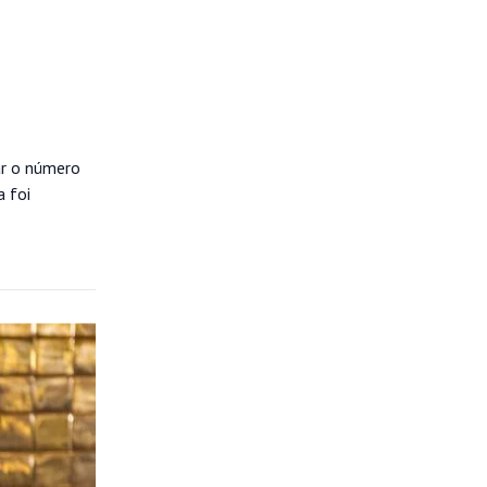
ar o número
a foi