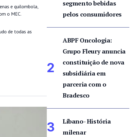
segmento bebidas
genas e quilombola,
pelos consumidores
 com o MEC.
tudo de todas as
ABPF Oncologia:
Grupo Fleury anuncia
constituição de nova
2
subsidiária em
parceria com o
Bradesco
Líbano- História
3
milenar