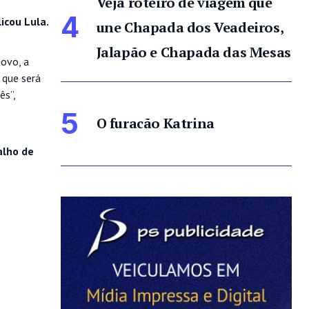
Veja roteiro de viagem que
4
icou Lula.
une Chapada dos Veadeiros,
Jalapão e Chapada das Mesas
ovo, a
 que será
ês”,
5
O furacão Katrina
alho de