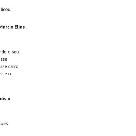
licou.
Marcio Elias
ndo o seu
esse
sse carro
isse o
pós o
ções