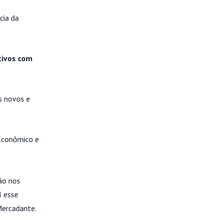
cia da
ativos com
s novos e
 Econômico e
ão nos
í esse
Mercadante.