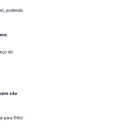
vel, podendo
ana.
reço do
mbém vão
 para filho”