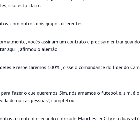
s, isso está claro”.
tos, com outros dois grupos diferentes.
o. Normalmente, vocês assinam um contrato e precisam entrar quando 
ar aqui’”, afirmou o alemão.
 é deles e respeitaremos 100%”, disse o comandante do líder do C
para fazer o que queremos. Sim, nós amamos o futebol e, sim, é o
vida de outras pessoas”, completou.
ontos à frente do segundo colocado Manchester City e a duas vitór