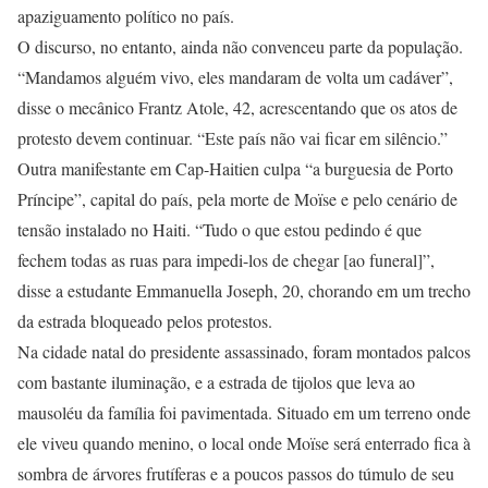
apaziguamento político no país.
O discurso, no entanto, ainda não convenceu parte da população.
“Mandamos alguém vivo, eles mandaram de volta um cadáver”,
disse o mecânico Frantz Atole, 42, acrescentando que os atos de
protesto devem continuar. “Este país não vai ficar em silêncio.”
Outra manifestante em Cap-Haitien culpa “a burguesia de Porto
Príncipe”, capital do país, pela morte de Moïse e pelo cenário de
tensão instalado no Haiti. “Tudo o que estou pedindo é que
fechem todas as ruas para impedi-los de chegar [ao funeral]”,
disse a estudante Emmanuella Joseph, 20, chorando em um trecho
da estrada bloqueado pelos protestos.
Na cidade natal do presidente assassinado, foram montados palcos
com bastante iluminação, e a estrada de tijolos que leva ao
mausoléu da família foi pavimentada. Situado em um terreno onde
ele viveu quando menino, o local onde Moïse será enterrado fica à
sombra de árvores frutíferas e a poucos passos do túmulo de seu