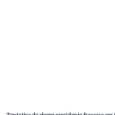
Tentativa de eleger presidente fracassa em t