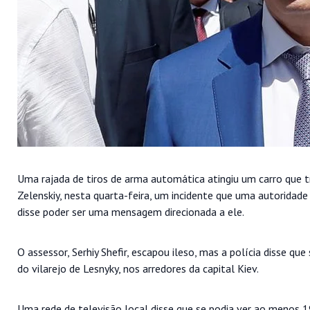
Uma rajada de tiros de arma automática atingiu um carro que 
Zelenskiy, nesta quarta-feira, um incidente que uma autoridade
disse poder ser uma mensagem direcionada a ele.
O assessor, Serhiy Shefir, escapou ileso, mas a polícia disse qu
do vilarejo de Lesnyky, nos arredores da capital Kiev.
Uma rede de televisão local disse que se podia ver ao menos 1