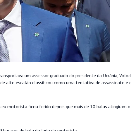
transportava um assessor graduado do presidente da Ucrânia, Volo
 de alto escalão classificou como uma tentativa de assassinato e 
e seu motorista ficou ferido depois que mais de 10 balas atingiram o
9 buracos de bala do lado do motorista.