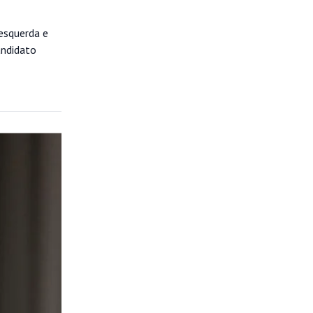
esquerda e
andidato