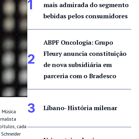
1
mais admirada do segmento
bebidas pelos consumidores
ABPF Oncologia: Grupo
Fleury anuncia constituição
2
de nova subsidiária em
parceria com o Bradesco
3
Líbano- História milenar
a Música
rnalista
pítulos, cada
 Schneider