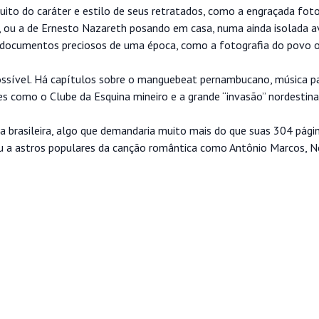
to do caráter e estilo de seus retratados, como a engraçada fot
, ou a de Ernesto Nazareth posando em casa, numa ainda isolada a
o documentos preciosos de uma época, como a fotografia do povo 
ossível. Há capítulos sobre o manguebeat pernambucano, música pa
s como o Clube da Esquina mineiro e a grande “invasão” nordestina
ca brasileira, algo que demandaria muito mais do que suas 304 pági
ou a astros populares da canção romântica como Antônio Marcos, 