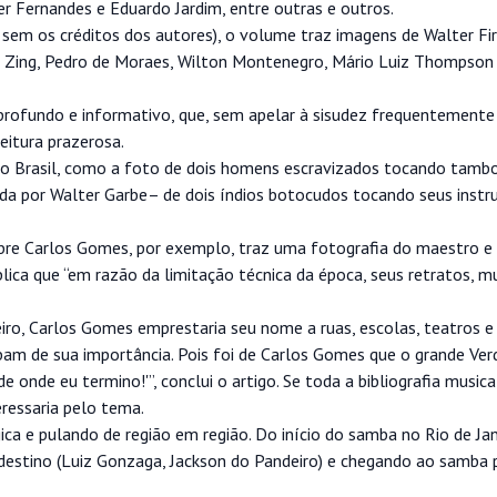
er Fernandes e Eduardo Jardim, entre outras e outros.
 sem os créditos dos autores), o volume traz imagens de Walter F
id Zing, Pedro de Moraes, Wilton Montenegro, Mário Luiz Thompso
profundo e informativo, que, sem apelar à sisudez frequentement
eitura prazerosa.
 no Brasil, como a foto de dois homens escravizados tocando tamb
da por Walter Garbe– de dois índios botocudos tocando seus inst
bre Carlos Gomes, por exemplo, traz uma fotografia do maestro e
ica que “em razão da limitação técnica da época, seus retratos, 
iro, Carlos Gomes emprestaria seu nome a ruas, escolas, teatros 
bam de sua importância. Pois foi de Carlos Gomes que o grande Ver
de eu termino!'”, conclui o artigo. Se toda a bibliografia musical
ressaria pelo tema.
ica e pulando de região em região. Do início do samba no Rio de Jan
rdestino (Luiz Gonzaga, Jackson do Pandeiro) e chegando ao samba 