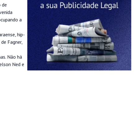
o de
venida
ocupando a
raense, hip-
 de Fagner,
nas. Não há
Nelson Ned e