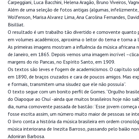
Carpeggiani, Luca Bacchini, Helena Aragão, Bruno Viveiros, Vagn
Além de uma seleção de fotos antigas (algumas, infelizmente,
Wolfenson, Marisa Alvarez Lima, Ana Carolina Fernandes, Dav
Bisilliat.
O resultado é um trabalho tão divertido e comovente quanto 
em volumes acadêmicos, aproxima o leitor do tema e torna a l
As primeiras imagens mostram a influência da música africana
de Janeiro, em 1865. Depois vemos uma imagem incrível –clica
margens do rio Pancas, no Espírito Santo, em 1909.
Os textos são leves e fogem de academicismos. O capítulo so
em 1890, de braços cruzados e cara de poucos amigos. Mas expl
e formais, transmitem uma sisudez que ele não possuía”.
O texto segue com um bonito perfil de Gomes. “Orgulho brasile
do Oiapoque ao Chuí -ainda que muitos brasileiros hoje não sai
dia, numa comovente passada de bastão: ‘Esse jovem começa de on
fosse escrita assim, um número muito maior de pessoas se inte
O livro conta a história da música brasileira em ordem cronológ
música interiorana de Inezita Barroso, passando pelo baião no
Adoniran Barbosa.