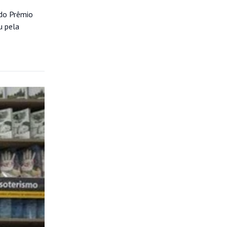
 do Prêmio
u pela