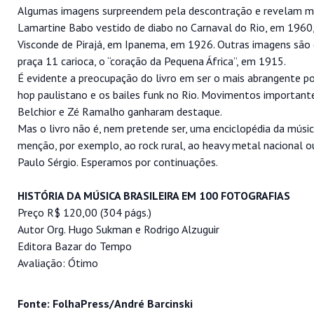
Algumas imagens surpreendem pela descontração e revelam mui
Lamartine Babo vestido de diabo no Carnaval do Rio, em 1960
Visconde de Pirajá, em Ipanema, em 1926. Outras imagens sã
praça 11 carioca, o “coração da Pequena África”, em 1915.
É evidente a preocupação do livro em ser o mais abrangente p
hop paulistano e os bailes funk no Rio. Movimentos importante
Belchior e Zé Ramalho ganharam destaque.
Mas o livro não é, nem pretende ser, uma enciclopédia da músi
menção, por exemplo, ao rock rural, ao heavy metal nacional 
Paulo Sérgio. Esperamos por continuações.
HISTÓRIA DA MÚSICA BRASILEIRA EM 100 FOTOGRAFIAS
Preço R$ 120,00 (304 págs.)
Autor Org. Hugo Sukman e Rodrigo Alzuguir
Editora Bazar do Tempo
Avaliação: Ótimo
Fonte: FolhaPress/André Barcinski