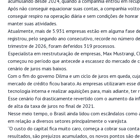
acumulando desde 2024, quando a companhia entrou em recuper
Após não conseguir equacionar suas contas, a companhia volto
conseguir respiro na operação diária e sem condições de honra
manter suas atividades.
Atualmente, mais de 5.931 empresas estão em alguma fase de r
registrou, pelo segundo ano consecutivo, recorde no número de
trimestre de 2026, foram deferidos 319 processos.
Especialista em reestruturação de empresas, Max Mustrangi, CE
começou no período que antecede a escassez do mercado de 
cenário de juros mais baixos.
Com o fim do governo Dilma e um ciclo de juros em queda, cu
mercado de crédito ficou barato. As empresas utilizaram esse 
tecnologia interna e realizar aquisições para, mais adiante, ter 
Esse cenário foi drasticamente revertido com o aumento da infl
de alta da taxa de juros no final de 2021.
Nesse meio tempo, o Brasil ainda lidou com escândalos como 
em relação a diversos setores principalmente o varejista.
“O custo do capital fica muito caro, começa a cobrar sua cont
resultados, são prejuízos acumulados, os novos pontos são def