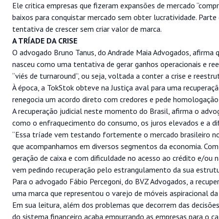
Ele critica empresas que fizeram expansões de mercado “compra
baixos para conquistar mercado sem obter lucratividade. Parte
tentativa de crescer sem criar valor de marca.
A TRÍADE DA CRISE
O advogado Bruno Tanus, do Andrade Maia Advogados, afirma q
nasceu como uma tentativa de gerar ganhos operacionais e ree
“viés de turnaround”, ou seja, voltada a conter a crise e reest
À época, a TokStok obteve na Justiça aval para uma recuperação
renegocia um acordo direto com credores e pede homologação d
A recuperação judicial neste momento do Brasil, afirma o adv
como o enfraquecimento do consumo, os juros elevados e a dif
“Essa tríade vem testando fortemente o mercado brasileiro no
que acompanhamos em diversos segmentos da economia. Com m
geração de caixa e com dificuldade no acesso ao crédito e/ou
vem pedindo recuperação pelo estrangulamento da sua estrutura
Para o advogado Fábio Percegoni, do BVZ Advogados, a recupera
uma marca que representou o varejo de móveis aspiracional da c
Em sua leitura, além dos problemas que decorrem das decisões
do sistema financeiro acaba empurrando as empresas para o ca