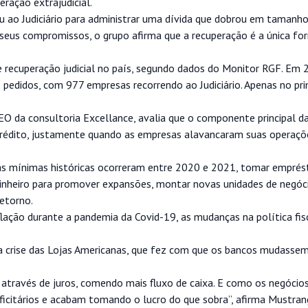
ação extrajudicial.
u ao Judiciário para administrar uma dívida que dobrou em tamanh
r seus compromissos, o grupo afirma que a recuperação é a única fo
ecuperação judicial no país, segundo dados do Monitor RGF. Em 2
 pedidos, com 977 empresas recorrendo ao Judiciário. Apenas no pri
O da consultoria Excellance, avalia que o componente principal da
crédito, justamente quando as empresas alavancaram suas operaç
jas mínimas históricas ocorreram entre 2020 e 2021, tomar empré
dinheiro para promover expansões, montar novas unidades de negóc
retorno.
ação durante a pandemia da Covid-19, as mudanças na política fisc
a crise das Lojas Americanas, que fez com que os bancos mudasse
a através de juros, comendo mais fluxo de caixa. E como os negócio
icitários e acabam tomando o lucro do que sobra”, afirma Mustrang