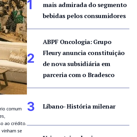
1
mais admirada do segmento
bebidas pelos consumidores
ABPF Oncologia: Grupo
Fleury anuncia constituição
2
de nova subsidiária em
parceria com o Bradesco
3
Líbano- História milenar
nário comum
es,
o ao crédito.
e vinham se