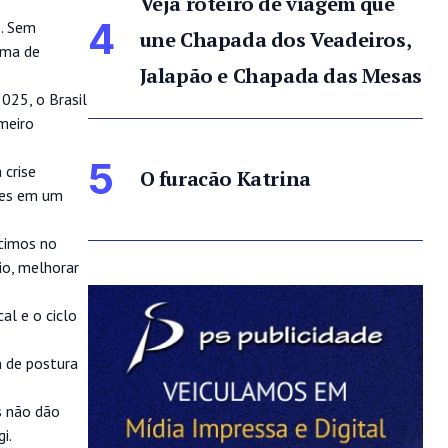
Veja roteiro de viagem que
4
o. Sem
une Chapada dos Veadeiros,
rma de
Jalapão e Chapada das Mesas
025, o Brasil
meiro
5
 crise
O furacão Katrina
ões em um
stimos no
io, melhorar
al e o ciclo
m de postura
s não dão
i.