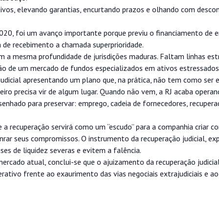
ivos, elevando garantias, encurtando prazos e olhando com descon
2020, foi um avanço importante porque previu o financiamento de
da de recebimento a chamada superprioridade.
m a mesma profundidade de jurisdições maduras. Faltam linhas est
iação de um mercado de fundos especializados em ativos estressados
udicial apresentando um plano que, na prática, não tem como ser
heiro precisa vir de algum lugar. Quando não vem, a RJ acaba oper
desenhado para preservar: emprego, cadeia de fornecedores, recuper
 a recuperação servirá como um “escudo” para a companhia criar co
ar seus compromissos. O instrumento da recuperação judicial, expl
s de liquidez severas e evitem a falência.
ercado atual, conclui-se que o ajuizamento da recuperação judicia
ativo frente ao exaurimento das vias negociais extrajudiciais e ao