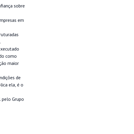
fiança sobre
 empresas em
ruturadas
.
 executado
ando como
ação maior
ndições de
ica ela, é o
l pelo Grupo