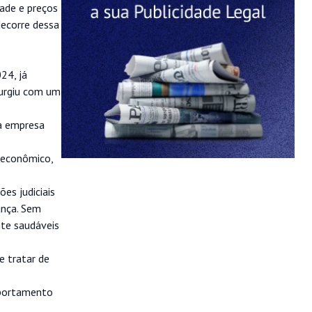
dade e preços
decorre dessa
24, já
surgiu com um
 a empresa
 econômico,
es judiciais
ança. Sem
nte saudáveis
e tratar de
mportamento