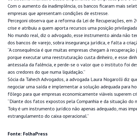
Com o aumento da inadimplência, os bancos ficaram mais selet
empresas que apresentam condições de estresse.
Percegoni observa que a reforma da Lei de Recuperações, em 
crise e atribuiu a quem aporta recursos uma posição privilegia
No mundo real, diz o advogado, esse instrumento ainda não te
dos bancos de varejo, sobra insegurança jurídica, e falta a cr
“A consequência é que muitas empresas chegam à recuperação j
porque executar uma reestruturação custa dinheiro, e esse din
antessala da falência, e perde-se o valor que o instituto foi 
aos credores do que numa liquidação.”
Sócia da Tahech Advogados, a advogada Laura Nogarolli diz que
negociar uma saída e implementar a solução adequada para honr
fôlego para que empresas economicamente viáveis superem crise
“Diante dos fatos expostos pela Companhia e da situação do m
Toky é um instrumento jurídico não apenas adequado, mas imper
estrangulamento do caixa operacional.”
Fonte: FolhaPress