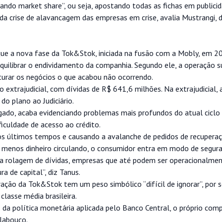
ndo market share”, ou seja, apostando todas as fichas em publici
 da crise de alavancagem das empresas em crise, avalia Mustrangi, 
ue a nova fase da Tok&Stok, iniciada na fusão com a Mobly, em 20
quilibrar o endividamento da companhia. Segundo ele, a operação 
ruturar os negócios o que acabou não ocorrendo.
 extrajudicial, com dívidas de R$ 641,6 milhões. Na extrajudicial,
o plano ao Judiciário.
ogado, acaba evidenciando problemas mais profundos do atual ciclo
iculdade de acesso ao crédito.
s últimos tempos e causando a avalanche de pedidos de recuperaçõ
enos dinheiro circulando, o consumidor entra em modo de segur
 na rolagem de dívidas, empresas que até podem ser operacionalme
 de capital”, diz Tanus.
ção da Tok&Stok tem um peso simbólico “difícil de ignorar”, por s
lasse média brasileira.
 da política monetária aplicada pelo Banco Central, o próprio co
labouço.