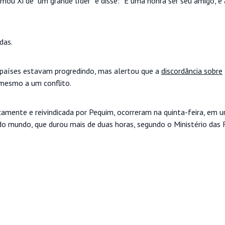
amou Xi de “um grande líder” e disse: “É uma honra ser seu amigo, e
das.
s países estavam progredindo, mas alertou que a
discordância sobre
 mesmo a um conflito.
camente e reivindicada por Pequim, ocorreram na quinta-feira, em 
do mundo, que durou mais de duas horas, segundo o Ministério das