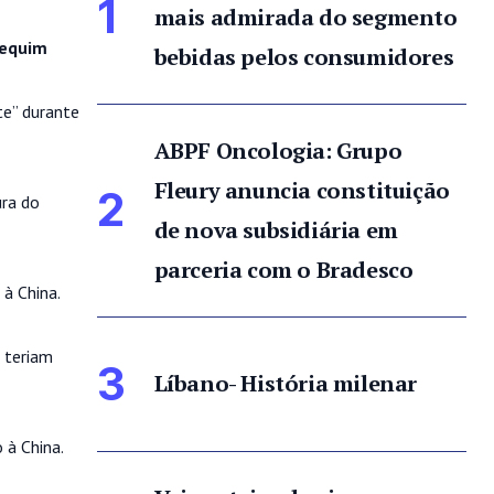
1
mais admirada do segmento
Pequim
bebidas pelos consumidores
te” durante
ABPF Oncologia: Grupo
Fleury anuncia constituição
2
ra do
de nova subsidiária em
parceria com o Bradesco
à China.
 teriam
3
Líbano- História milenar
 à China.