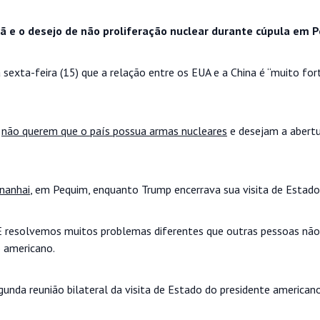
rã e o desejo de não proliferação nuclear durante cúpula em 
sexta-feira (15) que a relação entre os EUA e a China é “muito for
s
não querem que o país possua armas nucleares
e desejam a abertu
nanhai
, em Pequim, enquanto Trump encerrava sua visita de Estado 
E resolvemos muitos problemas diferentes que outras pessoas não
o americano.
gunda reunião bilateral da visita de Estado do presidente americano