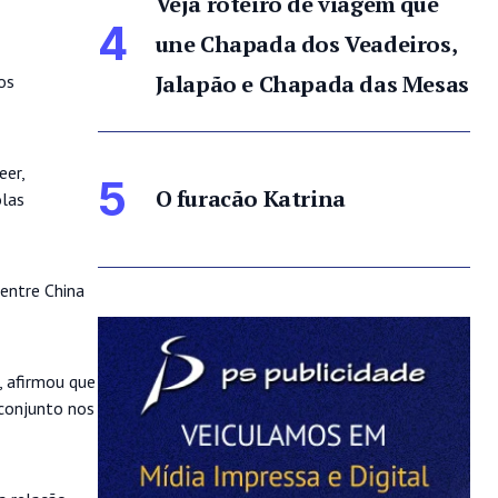
Veja roteiro de viagem que
4
une Chapada dos Veadeiros,
Jalapão e Chapada das Mesas
os
eer,
5
O furacão Katrina
olas
 entre China
, afirmou que
 conjunto nos