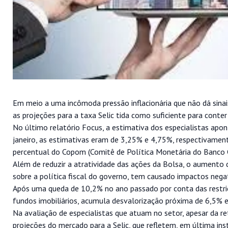
Em meio a uma incômoda pressão inflacionária que não dá sina
as projeções para a taxa Selic tida como suficiente para conter
No último relatório Focus, a estimativa dos especialistas a
janeiro, as estimativas eram de 3,25% e 4,75%, respectivament
percentual do Copom (Comitê de Política Monetária do Banco Ce
Além de reduzir a atratividade das ações da Bolsa, o aumento d
sobre a política fiscal do governo, tem causado impactos negat
Após uma queda de 10,2% no ano passado por conta das restriçõe
fundos imobiliários, acumula desvalorização próxima de 6,5% 
Na avaliação de especialistas que atuam no setor, apesar da r
projeções do mercado para a Selic, que refletem, em última inst