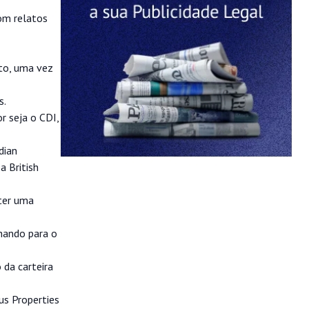
om relatos
to, uma vez
s.
r seja o CDI,
dian
a British
 ter uma
hando para o
 da carteira
us Properties