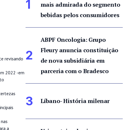
1
mais admirada do segmento
bebidas pelos consumidores
ABPF Oncologia: Grupo
Fleury anuncia constituição
2
te revisando
de nova subsidiária em
parceria com o Bradesco
 em 2022 -em
nto
certezas
3
Líbano- História milenar
ncipais
 nas
ara a