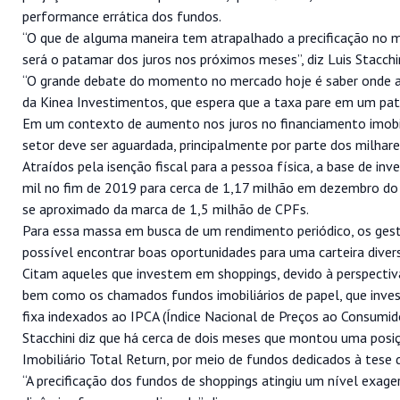
performance errática dos fundos.
“O que de alguma maneira tem atrapalhado a precificação no mer
será o patamar dos juros nos próximos meses”, diz Luis Stacchin
“O grande debate do momento no mercado hoje é saber onde a Se
da Kinea Investimentos, que espera que a taxa pare em um pat
Em um contexto de aumento nos juros no financiamento imobi
setor deve ser aguardada, principalmente por parte dos milhar
Atraídos pela isenção fiscal para a pessoa física, a base de 
mil no fim de 2019 para cerca de 1,17 milhão em dezembro do
se aproximado da marca de 1,5 milhão de CPFs.
Para essa massa em busca de um rendimento periódico, os gest
possível encontrar boas oportunidades para uma carteira diversi
Citam aqueles que investem em shoppings, devido à perspectiva 
bem como os chamados fundos imobiliários de papel, que invest
fixa indexados ao IPCA (Índice Nacional de Preços ao Consumid
Stacchini diz que há cerca de dois meses que montou uma posiç
Imobiliário Total Return, por meio de fundos dedicados à tese
“A precificação dos fundos de shoppings atingiu um nível ex