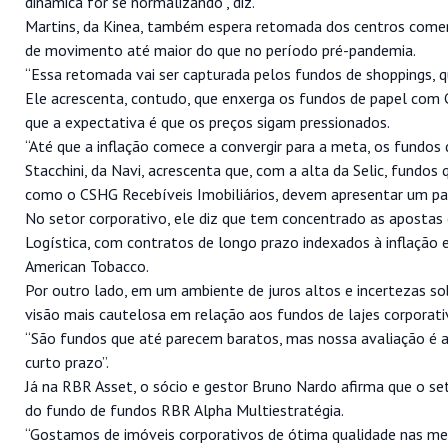
dinâmica for se normalizando”, diz.
Martins, da Kinea, também espera retomada dos centros comerc
de movimento até maior do que no período pré-pandemia.
“Essa retomada vai ser capturada pelos fundos de shoppings, que
Ele acrescenta, contudo, que enxerga os fundos de papel com
que a expectativa é que os preços sigam pressionados.
“Até que a inflação comece a convergir para a meta, os fundo
Stacchini, da Navi, acrescenta que, com a alta da Selic, fundos
como o CSHG Recebíveis Imobiliários, devem apresentar um p
No setor corporativo, ele diz que tem concentrado as apostas 
Logística, com contratos de longo prazo indexados à inflação e
American Tobacco.
Por outro lado, em um ambiente de juros altos e incertezas so
visão mais cautelosa em relação aos fundos de lajes corporativ
“São fundos que até parecem baratos, mas nossa avaliação é 
curto prazo”.
Já na RBR Asset, o sócio e gestor Bruno Nardo afirma que o seto
do fundo de fundos RBR Alpha Multiestratégia.
“Gostamos de imóveis corporativos de ótima qualidade nas melh