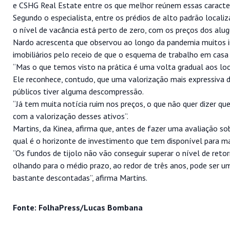
e CSHG Real Estate entre os que melhor reúnem essas caracter
Segundo o especialista, entre os prédios de alto padrão locali
o nível de vacância está perto de zero, com os preços dos alu
Nardo acrescenta que observou ao longo da pandemia muitos in
imobiliários pelo receio de que o esquema de trabalho em casa 
“Mas o que temos visto na prática é uma volta gradual aos locai
Ele reconhece, contudo, que uma valorização mais expressiva d
públicos tiver alguma descompressão.
“Já tem muita notícia ruim nos preços, o que não quer dizer qu
com a valorização desses ativos”.
Martins, da Kinea, afirma que, antes de fazer uma avaliação so
qual é o horizonte de investimento que tem disponível para ma
“Os fundos de tijolo não vão conseguir superar o nível de reto
olhando para o médio prazo, ao redor de três anos, pode ser 
bastante descontadas”, afirma Martins.
Fonte: FolhaPress/Lucas Bombana