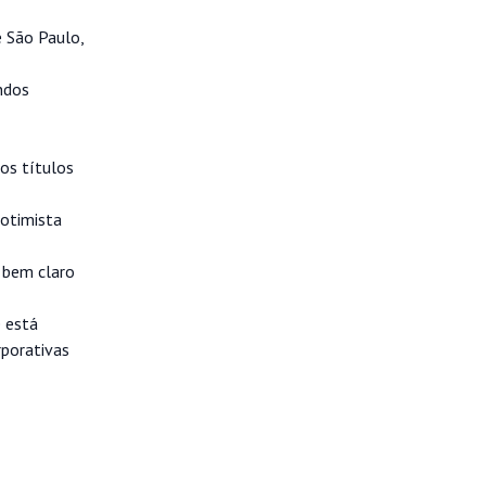
e São Paulo,
ndos
os títulos
 otimista
r bem claro
e está
rporativas