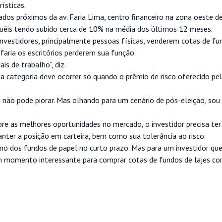
ísticas.
zados próximos da av. Faria Lima, centro financeiro na zona oeste d
guéis tendo subido cerca de 10% na média dos últimos 12 meses.
vestidores, principalmente pessoas físicas, venderem cotas de fu
faria os escritórios perderem sua função.
s de trabalho”, diz.
a categoria deve ocorrer só quando o prêmio de risco oferecido pel
e não pode piorar. Mas olhando para um cenário de pós-eleição, sou
bre as melhores oportunidades no mercado, o investidor precisa te
nter a posição em carteira, bem como sua tolerância ao risco.
rno dos fundos de papel no curto prazo. Mas para um investidor qu
um momento interessante para comprar cotas de fundos de lajes co