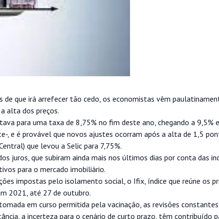
is de que irá arrefecer tão cedo, os economistas vêm paulatinamen
 a alta dos preços.
pontava para uma taxa de 8,75% no fim deste ano, chegando a 9,5%
e-, e é provável que novos ajustes ocorram após a alta de 1,5 po
ntral) que levou a Selic para 7,75%.
os juros, que subiram ainda mais nos últimos dias por conta das in
ivos para o mercado imobiliário.
s impostas pelo isolamento social, o Ifix, índice que reúne os pri
em 2021, até 27 de outubro.
etomada em curso permitida pela vacinação, as revisões constantes
ância, a incerteza para o cenário de curto prazo, têm contribuído p