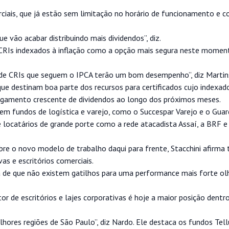
iais, que já estão sem limitação no horário de funcionamento e c
 vão acabar distribuindo mais dividendos”, diz.
 CRIs indexados à inflação como a opção mais segura neste momen
s de CRIs que seguem o IPCA terão um bom desempenho”, diz Martin
 que destinam boa parte dos recursos para certificados cujo indexado
agamento crescente de dividendos ao longo dos próximos meses.
em fundos de logística e varejo, como o Succespar Varejo e o Guar
 locatários de grande porte como a rede atacadista Assaí, a BRF e 
bre o novo modelo de trabalho daqui para frente, Stacchini afirma
as e escritórios comerciais.
a de que não existem gatilhos para uma performance mais forte ol
r de escritórios e lajes corporativas é hoje a maior posição dentro
ores regiões de São Paulo”, diz Nardo. Ele destaca os fundos Tell