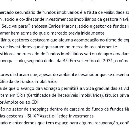
cado secundário de fundos imobiliários é a falta de visibilidade s
i, sócio e co-diretor de investimentos imobiliários da gestora Navi.
lic vai parar”, endossa Carlos Martins, sócio e gestor de fundos i
amar bem acima do que o mercado previa inicialmente.
liário, gestores destacam que alguma acomodação no ritmo de e
es de investidores que ingressaram no mercado recentemente.
investidores no mercado de fundos imobiliários saltou de aproximad
 ano passado, segundo dados da B3. Em setembro de 2021, o númer
ores destacam que, apesar do ambiente desafiador que se desenha 
ficada de fundos imobiliários.
de que o avanço da vacinação permitirá a volta gradual das ativid
em em CRIs (Certificados de Recebíveis Imobiliários), títulos priv
or Amplo) ou ao CDI.
ão no setor de shoppings dentro da carteira do fundo de fundos N
 das gestoras HSI, XP Asset e Hedge Investments.
agerado e entendemos que tem espaço para alguma recuperação, con