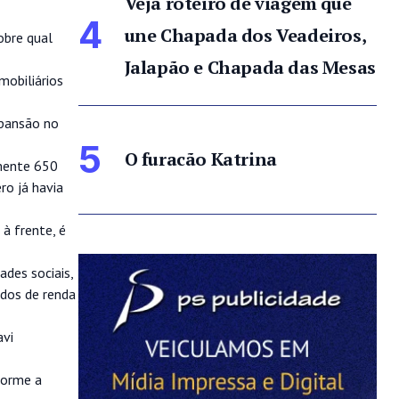
Veja roteiro de viagem que
4
une Chapada dos Veadeiros,
obre qual
Jalapão e Chapada das Mesas
mobiliários
xpansão no
5
O furacão Katrina
amente 650
o já havia
à frente, é
ades sociais,
ados de renda
avi
forme a