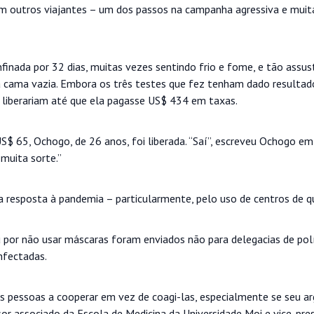
om outros viajantes – um dos passos na campanha agressiva e muit
finada por 32 dias, muitas vezes sentindo frio e fome, e tão assu
a cama vazia. Embora os três testes que fez tenham dado resultad
a liberariam até que ela pagasse US$ 434 em taxas.
US$ 65, Ochogo, de 26 anos, foi liberada. “Saí”, escreveu Ochogo e
muita sorte.”
a resposta à pandemia – particularmente, pelo uso de centros de q
u por não usar máscaras foram enviados não para delegacias de pol
nfectadas.
s pessoas a cooperar em vez de coagi-las, especialmente se seu 
essor associado da Escola de Medicina da Universidade Moi e vice-pre