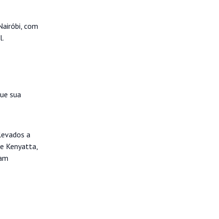
airóbi, com
l.
que sua
levados a
de Kenyatta,
ram