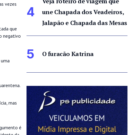
Veja roteiro de viagem que
as vezes
4
une Chapada dos Veadeiros,
Jalapão e Chapada das Mesas
stada que
o negativo
5
O furacão Katrina
m uma
uarentena.
ícia, mas
argumento é
sidente da