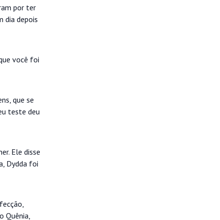
ram por ter
m dia depois
que você foi
ns, que se
eu teste deu
r. Ele disse
a, Dydda foi
nfecção,
o Quênia,