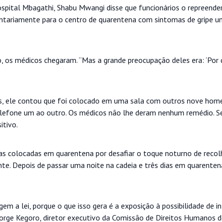
spital Mbagathi, Shabu Mwangi disse que funcionários o repreende
luntariamente para o centro de quarentena com sintomas de gripe u
, os médicos chegaram. “Mas a grande preocupação deles era: ‘Por 
es, ele contou que foi colocado em uma sala com outros nove home
lefone um ao outro. Os médicos não lhe deram nenhum remédio. S
itivo.
s colocadas em quarentena por desafiar o toque noturno de recolhe
e. Depois de passar uma noite na cadeia e três dias em quarenten
m a lei, porque o que isso gera é a exposição à possibilidade de i
rge Kegoro, diretor executivo da Comissão de Direitos Humanos d