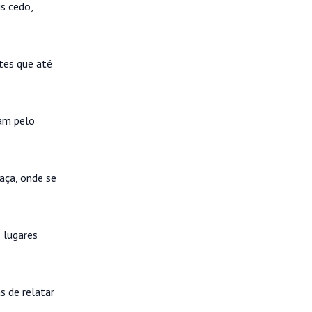
s cedo,
tes que até
ram pelo
aça, onde se
 lugares
s de relatar