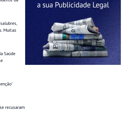
salubres,
s. Muitas
da Saúde
se
tenção”
 se recusaram