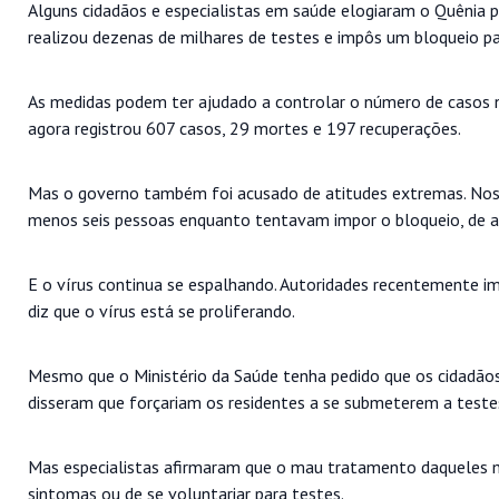
Alguns cidadãos e especialistas em saúde elogiaram o Quênia p
realizou dezenas de milhares de testes e impôs um bloqueio pa
As medidas podem ter ajudado a controlar o número de casos n
agora registrou 607 casos, 29 mortes e 197 recuperações.
Mas o governo também foi acusado de atitudes extremas. Nos p
menos seis pessoas enquanto tentavam impor o bloqueio, de 
E o vírus continua se espalhando. Autoridades recentemente 
diz que o vírus está se proliferando.
Mesmo que o Ministério da Saúde tenha pedido que os cidadão
disseram que forçariam os residentes a se submeterem a test
Mas especialistas afirmaram que o mau tratamento daqueles m
sintomas ou de se voluntariar para testes.