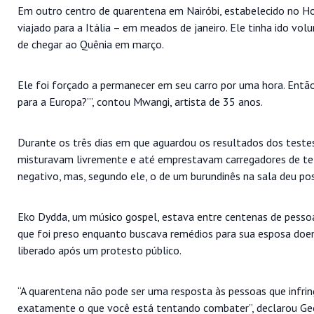
Em outro centro de quarentena em Nairóbi, estabelecido no Ho
viajado para a Itália – em meados de janeiro. Ele tinha ido vo
de chegar ao Quênia em março.
Ele foi forçado a permanecer em seu carro por uma hora. Então
para a Europa?’”, contou Mwangi, artista de 35 anos.
Durante os três dias em que aguardou os resultados dos test
misturavam livremente e até emprestavam carregadores de te
negativo, mas, segundo ele, o de um burundinês na sala deu pos
Eko Dydda, um músico gospel, estava entre centenas de pessoa
que foi preso enquanto buscava remédios para sua esposa doent
liberado após um protesto público.
“A quarentena não pode ser uma resposta às pessoas que infringe
exatamente o que você está tentando combater”, declarou Geo