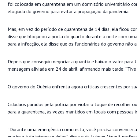
foi colocada em quarentena em um dormitório universitário c
elogiada do governo para evitar a propagação da pandemia.
Mas, em vez do período de quarentena de 14 dias, ela ficou con
disse que bloqueou a porta do quarto durante a noite com um
para a infecção, ela disse que os funcionários do governo não 
Depois que conseguiu negociar a quantia e baixar o valor para 
mensagem aliviada em 24 de abril, afirmando mais tarde: “Tive 
O governo do Quênia enfrenta agora críticas crescentes por su
Cidadãos parados pela polícia por violar o toque de recolher o
para a quarentena, às vezes mantidos em locais com pessoas i
“Durante uma emergência como esta, você precisa convencer a
que isso é do interesse delas”, disse o dr. Lukoye Atwoli, prof