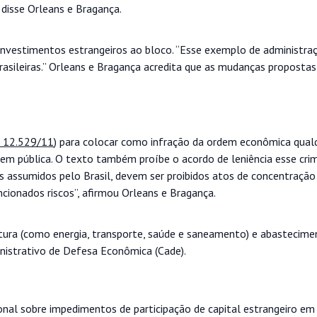
 disse Orleans e Bragança.
r investimentos estrangeiros ao bloco. “Esse exemplo de administra
brasileiras.” Orleans e Bragança acredita que as mudanças propostas
i 12.529/11
) para colocar como infração da ordem econômica qual
dem pública. O texto também proíbe o acordo de leniência esse cri
 assumidos pelo Brasil, devem ser proibidos atos de concentração
cionados riscos”, afirmou Orleans e Bragança.
utura (como energia, transporte, saúde e saneamento) e abastecimen
nistrativo de Defesa Econômica (Cade).
nal sobre impedimentos de participação de capital estrangeiro e