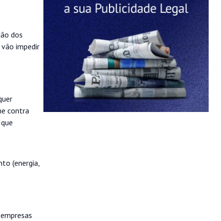
ção dos
 vão impedir
quer
me contra
 que
to (energia,
m empresas