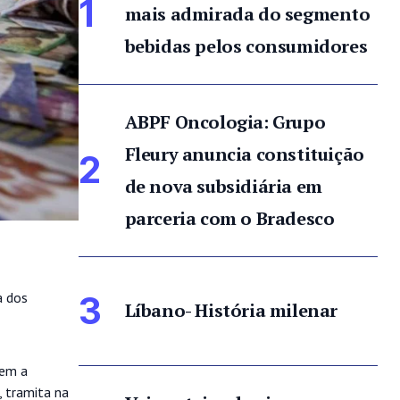
1
mais admirada do segmento
bebidas pelos consumidores
ABPF Oncologia: Grupo
Fleury anuncia constituição
2
de nova subsidiária em
parceria com o Bradesco
a dos
3
Líbano- História milenar
sem a
, tramita na