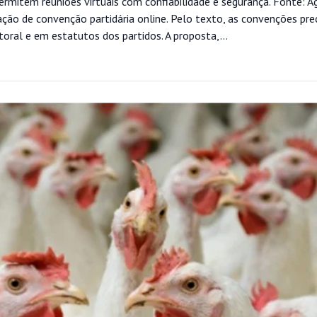
ermitem reuniões virtuais com confiabilidade e segurança. Fonte: A
ção de convenção partidária online. Pelo texto, as convenções pre
itoral e em estatutos dos partidos. A proposta,...