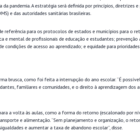
da pandemia. A estratégia será definida por princípios, diretrizes e
S) e das autoridades sanitárias brasileiras.
 de referência para os protocolos de estados e municípios para o re
ica e mental de profissionais de educação e estudantes; prevenção
e de condições de acesso ao aprendizado; e equidade para prioridade
rma brusca, como foi feita a interrupção do ano escolar. “É possível
dantes, familiares e comunidades, e o direito à aprendizagem dos a
ara a volta às aulas, como a forma do retorno (escalonado por ní
ransporte e alimentação. “Sem planejamento e organização, o reto
sigualdades e aumentar a taxa de abandono escolar”, disse.