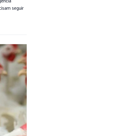
gência
cisam seguir