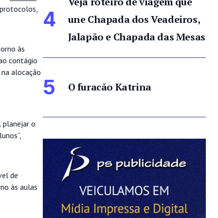
Veja roteiro de viagem que
 protocolos,
4
une Chapada dos Veadeiros,
Jalapão e Chapada das Mesas
torno às
 ao contágio
s na alocação
5
O furacão Katrina
 planejar o
lunos”,
vel de
rno às aulas