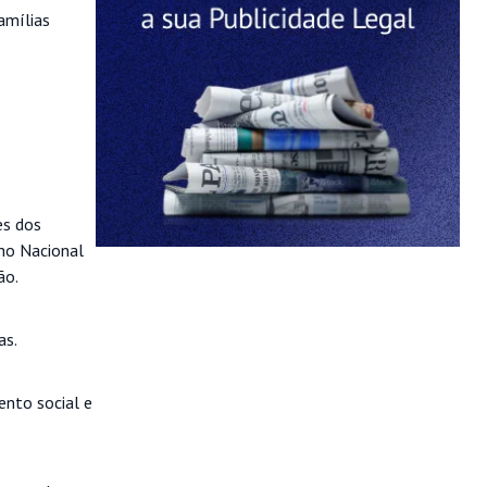
amílias
es dos
ho Nacional
ão.
as.
ento social e