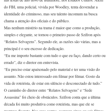
do FBI, uma policial, vivida por Woodley, tenta desvendar a
identidade do criminoso, mas seu talento incomum na busca
chama a atenção dos oficiais e do público.
Mas nenhum mistério na trama é maior que como a produção,
simples e elegante, se tornou o primeiro passo de Szifron após
“Relatos Selvagens”. Segundo ele, as razões são várias, mas a
principal é o seu excesso de dedicação.
“Eu me importo bastante com tudo o que eu faço, dando certo ou
errado”, diz o diretor em entrevista.
“Eu preciso estar apaixonado pelo material e ter uma visão do
assunto. Não estou interessado em filmar por filmar. Gosto da
vida de roteirista, de estar em silêncio e desconectado de tudo.”
O caminho do diretor entre “Relatos Selvagens” e “Sede
Assassina” foi cheio de obstáculos. Szifron conta que a última
década foi muito produtiva como roteirista, mas que ele se
manteve discreto. Nas suas contas, escreveu cinco ou seis filmes,