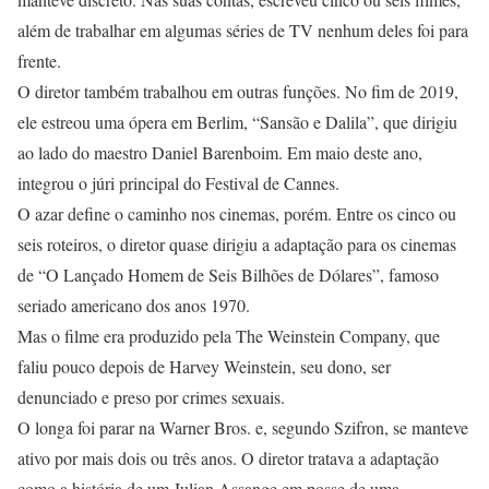
além de trabalhar em algumas séries de TV nenhum deles foi para
frente.
O diretor também trabalhou em outras funções. No fim de 2019,
ele estreou uma ópera em Berlim, “Sansão e Dalila”, que dirigiu
ao lado do maestro Daniel Barenboim. Em maio deste ano,
integrou o júri principal do Festival de Cannes.
O azar define o caminho nos cinemas, porém. Entre os cinco ou
seis roteiros, o diretor quase dirigiu a adaptação para os cinemas
de “O Lançado Homem de Seis Bilhões de Dólares”, famoso
seriado americano dos anos 1970.
Mas o filme era produzido pela The Weinstein Company, que
faliu pouco depois de Harvey Weinstein, seu dono, ser
denunciado e preso por crimes sexuais.
O longa foi parar na Warner Bros. e, segundo Szifron, se manteve
ativo por mais dois ou três anos. O diretor tratava a adaptação
como a história de um Julian Assange em posse de uma