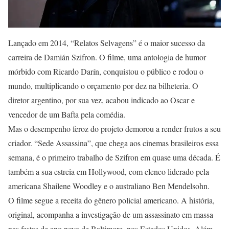
Lançado em 2014, “Relatos Selvagens” é o maior sucesso da
carreira de Damián Szifron. O filme, uma antologia de humor
mórbido com Ricardo Darín, conquistou o público e rodou o
mundo, multiplicando o orçamento por dez na bilheteria. O
diretor argentino, por sua vez, acabou indicado ao Oscar e
vencedor de um Bafta pela comédia.
Mas o desempenho feroz do projeto demorou a render frutos a seu
criador. “Sede Assassina”, que chega aos cinemas brasileiros essa
semana, é o primeiro trabalho de Szifron em quase uma década. É
também a sua estreia em Hollywood, com elenco liderado pela
americana Shailene Woodley e o australiano Ben Mendelsohn.
O filme segue a receita do gênero policial americano. A história,
original, acompanha a investigação de um assassinato em massa
nas festas de ano novo de Baltimore, nos Estados Unidos. Além