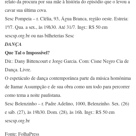
relato da procura por sua mãe à história do episódio que o levou a
cavar sua última cova.
Sesc Pompeia – r. Clélia, 93, Água Branca, região oeste. Estreia:
1º/7. Qua. a sex., às 19h30. Até 31/7. Ingr.: R$ 50 em
sescsp.org.br ou nas bilheterias Sesc
DANÇA
Que Tal o Impossível?
Dir.: Dany Bittencourt e Jorge Garcia. Com: Cisne Negro Cia de
Dança. Livre.
O espetáculo de dança contemporânea parte da música homônima
de Itamar Assumpção e de sua obra como um todo para percorrer
como tema a noite paulistana.
Sesc Belenzinho – r. Padre Adelino, 1000, Belenzinho. Sex. (26)
e sáb. (27), às 19h30. Dom. (28), às 16h. Ingr.: R$ 50 em
sescsp.org.br
Fonte: FolhaPress