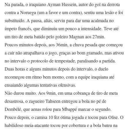
Na parada, o iraquiano Ayman Hussein, autor do gol na derrota
contra a Noruega (um a favor e um contra), sentiu uma lesão e foi
substituído. A pausa, aliás, serviu para dar uma acalmada no
ímpeto francês, que diminuiu um pouco a intensidade. Teve até
um tiro de meta batido pelo goleiro Magnan aos 27min.
Poucos minutos depois, aos 36min, a chuva pesada que começou
a cair não atrapalhava o jogo, graças ao bom gramado, mas ativou
no intervalo o protocolo de tempestade, paralisando a partida.
Duas horas e alguns minutos depois do intervalo, o duelo
recomeçou em ritmo bem morno, com a equipe iraquiana até
ensaiando algumas tentativas ofensivas.
Não durou muito. Aos 9min, em uma cobrança de tiro de meta
desastrosa, o zagueiro Tahseen entregou a bola no pé de
Dembélé, que aenas rolou para Mbappé marcar o segundo.
Pouco depois, o camisa 10 fez ótima jogada e tocou para Olise. O
habilidoso meia-atacante tocou por cobertura e a bola bateu na