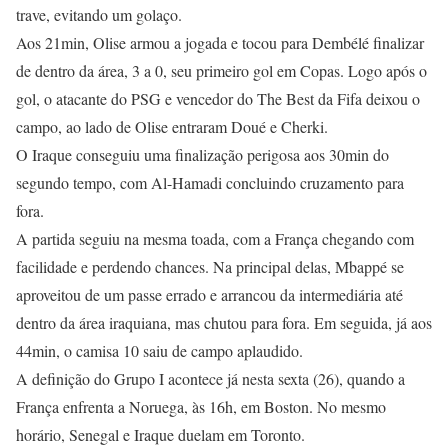
trave, evitando um golaço.
Aos 21min, Olise armou a jogada e tocou para Dembélé finalizar
de dentro da área, 3 a 0, seu primeiro gol em Copas. Logo após o
gol, o atacante do PSG e vencedor do The Best da Fifa deixou o
campo, ao lado de Olise entraram Doué e Cherki.
O Iraque conseguiu uma finalização perigosa aos 30min do
segundo tempo, com Al-Hamadi concluindo cruzamento para
fora.
A partida seguiu na mesma toada, com a França chegando com
facilidade e perdendo chances. Na principal delas, Mbappé se
aproveitou de um passe errado e arrancou da intermediária até
dentro da área iraquiana, mas chutou para fora. Em seguida, já aos
44min, o camisa 10 saiu de campo aplaudido.
A definição do Grupo I acontece já nesta sexta (26), quando a
França enfrenta a Noruega, às 16h, em Boston. No mesmo
horário, Senegal e Iraque duelam em Toronto.