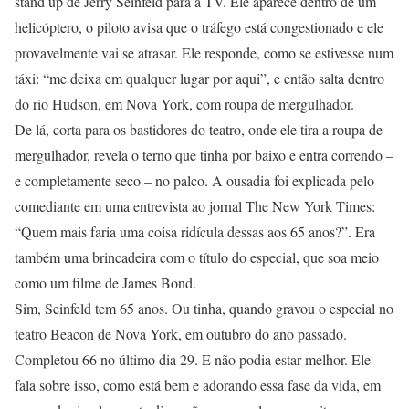
stand up de Jerry Seinfeld para a TV. Ele aparece dentro de um
helicóptero, o piloto avisa que o tráfego está congestionado e ele
provavelmente vai se atrasar. Ele responde, como se estivesse num
táxi: “me deixa em qualquer lugar por aqui”, e então salta dentro
do rio Hudson, em Nova York, com roupa de mergulhador.
De lá, corta para os bastidores do teatro, onde ele tira a roupa de
mergulhador, revela o terno que tinha por baixo e entra correndo –
e completamente seco – no palco. A ousadia foi explicada pelo
comediante em uma entrevista ao jornal The New York Times:
“Quem mais faria uma coisa ridícula dessas aos 65 anos?”. Era
também uma brincadeira com o título do especial, que soa meio
como um filme de James Bond.
Sim, Seinfeld tem 65 anos. Ou tinha, quando gravou o especial no
teatro Beacon de Nova York, em outubro do ano passado.
Completou 66 no último dia 29. E não podia estar melhor. Ele
fala sobre isso, como está bem e adorando essa fase da vida, em