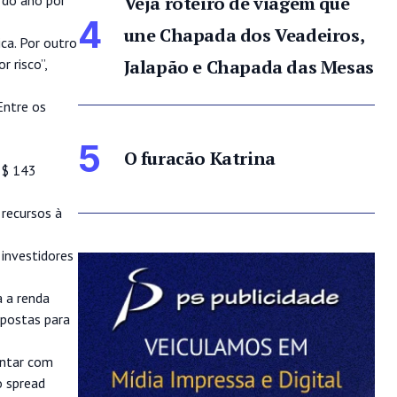
Veja roteiro de viagem que
 do ano por
4
une Chapada dos Veadeiros,
ca. Por outro
Jalapão e Chapada das Mesas
 risco”,
Entre os
5
O furacão Katrina
R$ 143
 recursos à
investidores
a a renda
apostas para
ontar com
o spread