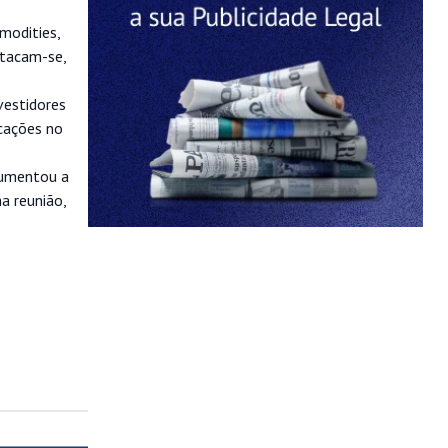
modities,
stacam-se,
vestidores
icações no
aumentou a
a reunião,