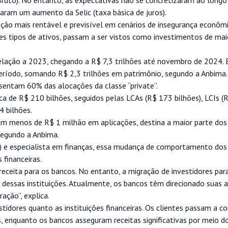
ruto). No entanto, as expectativas não se concretizaram ao longo
saram um aumento da Selic (taxa básica de juros).
pção mais rentável e previsível em cenários de insegurança econômi
es tipos de ativos, passam a ser vistos como investimentos de maior
lação a 2023, chegando a R$ 7,3 trilhões até novembro de 2024. 
 período, somando R$ 2,3 trilhões em patrimônio, segundo a Anbima.
esentam 60% das alocações da classe “private”.
ca de R$ 210 bilhões, seguidos pelas LCAs (R$ 173 bilhões), LCIs (
4 bilhões.
com menos de R$ 1 milhão em aplicações, destina a maior parte dos
segundo a Anbima.
) e especialista em finanças, essa mudança de comportamento dos 
 financeiras.
ceita para os bancos. No entanto, a migração de investidores par
s dessas instituições. Atualmente, os bancos têm direcionado suas 
ação”, explica.
stidores quanto as instituições financeiras. Os clientes passam a c
s, enquanto os bancos asseguram receitas significativas por meio d