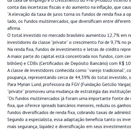
da taxa de emprego e o crescimento do PIB (Produto Interno B
conta das incertezas fiscais e do aumento na inflação, que cau
“A elevação da taxa de juros torna os fundos de renda fixa a o
lado, os fundos multimercados, que diversificam entre diferent
afirma.
O total investido no mercado brasileiro aumentou 12,7% em re
investidores da classe “private” o crescimento foi de 9,7% no
Na renda fixa, fundos de investimento e letras de crédito repr
A maior parte do capital está concentrada nos fundos, com cer
bilhões) e CDBs (Certificados de Depósito Bancário) com R$ 10
A classe de investidores conhecida como “varejo tradicional”, 
poupança, representando cerca de 44,39% do total investido, 
Para Myrian Lund, professora da FGV (Fundação Getúlio Vargas
“private” promoveu uma mudança de estratégia das instituições
“Os fundos multimercados já foram uma importante fonte de re
fixa, que oferece spreads bancários menores, reduziu os ganho
fundos diversificados de renda fixa, cobrando taxas de administr
Segundo a especialista, essa adaptação beneficia tanto os inve
mais segurança, liquidez e diversificação em seus investimento