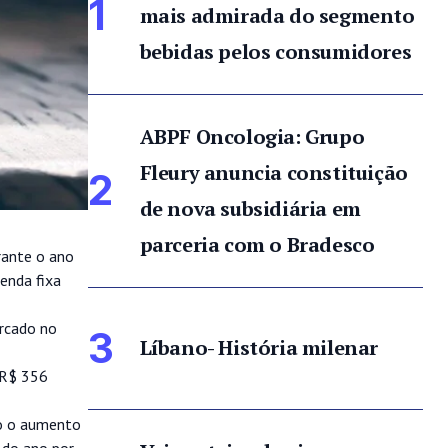
1
mais admirada do segmento
bebidas pelos consumidores
ABPF Oncologia: Grupo
Fleury anuncia constituição
2
de nova subsidiária em
parceria com o Bradesco
rante o ano
enda fixa
rcado no
3
Líbano- História milenar
 R$ 356
mo o aumento