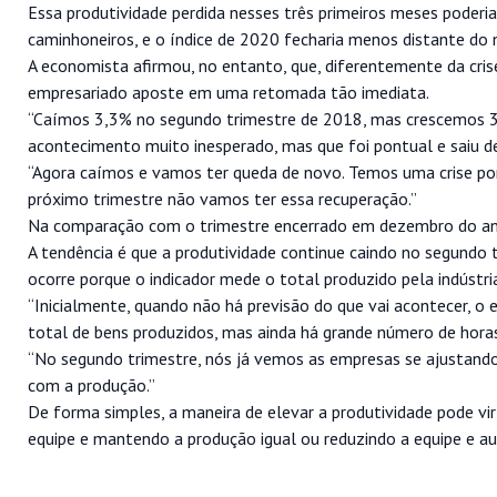
Essa produtividade perdida nesses três primeiros meses poder
caminhoneiros, e o índice de 2020 fecharia menos distante do
A economista afirmou, no entanto, que, diferentemente da crise 
empresariado aposte em uma retomada tão imediata.
“Caímos 3,3% no segundo trimestre de 2018, mas crescemos 3,4
acontecimento muito inesperado, mas que foi pontual e saiu de 
“Agora caímos e vamos ter queda de novo. Temos uma crise por
próximo trimestre não vamos ter essa recuperação.”
Na comparação com o trimestre encerrado em dezembro do ano
A tendência é que a produtividade continue caindo no segundo 
ocorre porque o indicador mede o total produzido pela indústri
“Inicialmente, quando não há previsão do que vai acontecer, o
total de bens produzidos, mas ainda há grande número de horas 
“No segundo trimestre, nós já vemos as empresas se ajustando,
com a produção.”
De forma simples, a maneira de elevar a produtividade pode v
equipe e mantendo a produção igual ou reduzindo a equipe e 