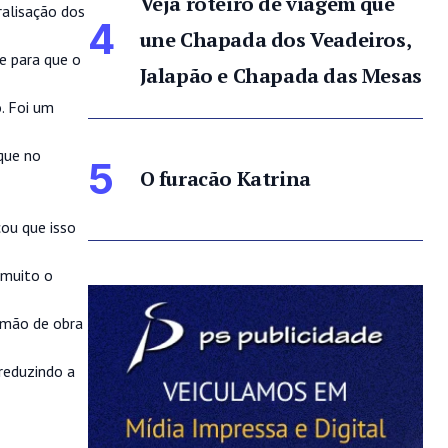
Veja roteiro de viagem que
ralisação dos
4
une Chapada dos Veadeiros,
de para que o
Jalapão e Chapada das Mesas
. Foi um
que no
5
O furacão Katrina
ou que isso
 muito o
a mão de obra
reduzindo a