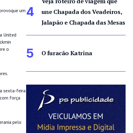
Veja roteiro de viagem que
4
u provoque um
une Chapada dos Veadeiros,
Jalapão e Chapada das Mesas
ra United
lckmin
5
bre o
O furacão Katrina
res.
a sexta-feira
 com força
erania pelo