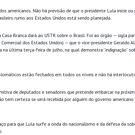
 dos americanos. Não há previsão de que o presidente Lula inicie o
sileiro rumo aos Estados Unidos está sendo planejada.
a Casa Branca dará ao USTR sobre o Brasil. Foi ao órgão — sigla pa
 Comercial dos Estados Unidos) — que o vice-presidente Geraldo A
 na última terça-feira de julho, na qual demonstra “indignação” so
iplomáticos estão fechados em todos os níveis e não há interlocuto
omitiva de deputados e senadores que pretende embarcar na próxim
não tem certeza se será recebida por alguém do governo americano
paço para que Lula surfe a onda do nacionalismo e da defesa da sob
o.