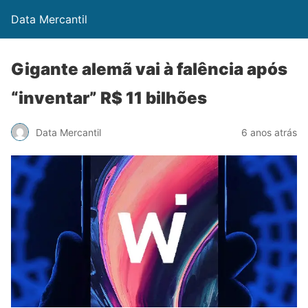
Data Mercantil
Gigante alemã vai à falência após
“inventar” R$ 11 bilhões
Data Mercantil
6 anos atrás