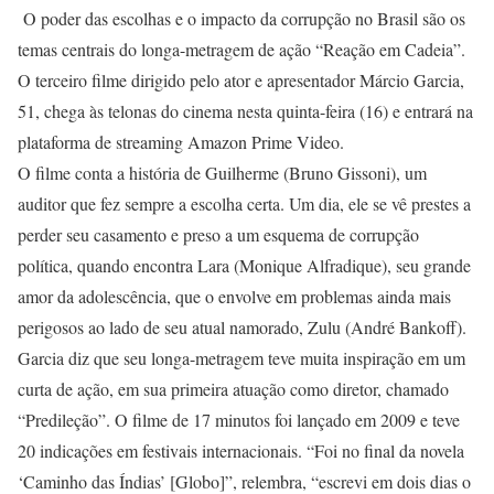
O poder das escolhas e o impacto da corrupção no Brasil são os
temas centrais do longa-metragem de ação “Reação em Cadeia”.
O terceiro filme dirigido pelo ator e apresentador Márcio Garcia,
51, chega às telonas do cinema nesta quinta-feira (16) e entrará na
plataforma de streaming Amazon Prime Video.
O filme conta a história de Guilherme (Bruno Gissoni), um
auditor que fez sempre a escolha certa. Um dia, ele se vê prestes a
perder seu casamento e preso a um esquema de corrupção
política, quando encontra Lara (Monique Alfradique), seu grande
amor da adolescência, que o envolve em problemas ainda mais
perigosos ao lado de seu atual namorado, Zulu (André Bankoff).
Garcia diz que seu longa-metragem teve muita inspiração em um
curta de ação, em sua primeira atuação como diretor, chamado
“Predileção”. O filme de 17 minutos foi lançado em 2009 e teve
20 indicações em festivais internacionais. “Foi no final da novela
‘Caminho das Índias’ [Globo]”, relembra, “escrevi em dois dias o