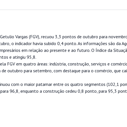
o Getulio Vargas (FGV), recuou 3,3 pontos de outubro para novembr
ro, o indicador havia subido 0,4 ponto. As informações são da Agê
presários em relação ao presente e ao futuro. O Índice da Situaç
ntos e atingiu 95,8.
ela FGV em quatro áreas: indústria, construção, serviços e comérci
de outubro para setembro, com destaque para o comércio, que ca
tinuou com o maior patamar entre os quatro segmentos (102,1 pont
, para 96,8, enquanto a construção cedeu 0,8 ponto, para 95,3 pont