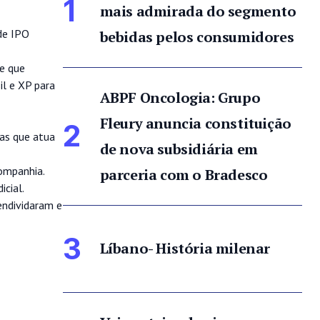
1
mais admirada do segmento
de IPO
bebidas pelos consumidores
 e que
il e XP para
ABPF Oncologia: Grupo
Fleury anuncia constituição
2
sas que atua
de nova subsidiária em
ompanhia.
parceria com o Bradesco
icial.
endividaram e
3
Líbano- História milenar