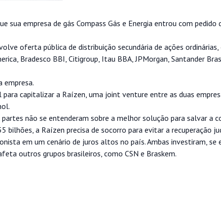
 que sua empresa de gás Compass Gás e Energia entrou com pedido 
ve oferta pública de distribuição secundária de ações ordinárias,
ica, Bradesco BBI, Citigroup, Itau BBA, JPMorgan, Santander Bras
a empresa.
 para capitalizar a Raízen, uma joint venture entre as duas empre
ol.
 partes não se entenderam sobre a melhor solução para salvar a c
 bilhões, a Raízen precisa de socorro para evitar a recuperação jud
nista em um cenário de juros altos no país. Ambas investiram, se 
afeta outros grupos brasileiros, como CSN e Braskem.