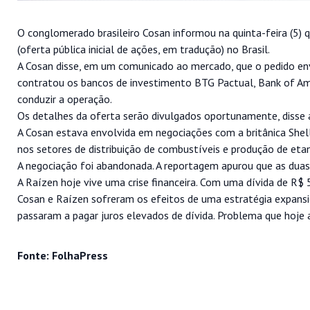
O conglomerado brasileiro Cosan informou na quinta-feira (5)
(oferta pública inicial de ações, em tradução) no Brasil.
A Cosan disse, em um comunicado ao mercado, que o pedido envol
contratou os bancos de investimento BTG Pactual, Bank of Amer
conduzir a operação.
Os detalhes da oferta serão divulgados oportunamente, disse 
A Cosan estava envolvida em negociações com a britânica Shell
nos setores de distribuição de combustíveis e produção de etan
A negociação foi abandonada. A reportagem apurou que as duas
A Raízen hoje vive uma crise financeira. Com uma dívida de R$ 55
Cosan e Raízen sofreram os efeitos de uma estratégia expansio
passaram a pagar juros elevados de dívida. Problema que hoje 
Fonte: FolhaPress