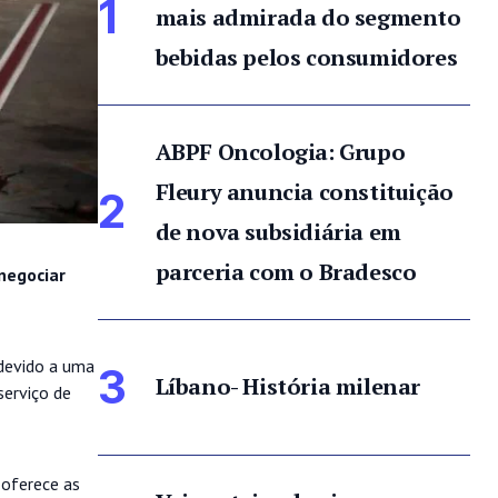
1
mais admirada do segmento
bebidas pelos consumidores
ABPF Oncologia: Grupo
Fleury anuncia constituição
2
de nova subsidiária em
parceria com o Bradesco
negociar
 devido a uma
3
Líbano- História milenar
serviço de
 oferece as