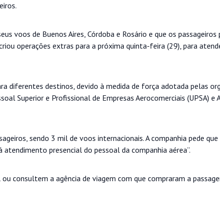
iros.
us voos de Buenos Aires, Córdoba e Rosário e que os passageiros
iou operações extras para a próxima quinta-feira (29), para atende
ra diferentes destinos, devido à medida de força adotada pelas or
ssoal Superior e Profissional de Empresas Aerocomerciais (UPSA) e 
ageiros, sendo 3 mil de voos internacionais. A companhia pede que
á atendimento presencial do pessoal da companhia aérea”.
ail ou consultem a agência de viagem com que compraram a passag