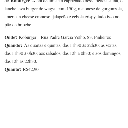
Koburger
do
. Além de um anel caprichado dessa delícia suína, o
lanche leva burger de wagyu com 150g, maionese de gorgonzola,
american cheese cremoso, jalapeño e cebola crispy, tudo isso no
pão de brioche.
Onde?
Koburger – Rua Padre Garcia Velho, 83, Pinheiros
Quando?
Às quartas e quintas, das 11h30 às 22h30; às sextas,
das 11h30 à 0h30; aos sábados, das 12h à 0h30; e aos domingos,
das 12h às 22h30.
Quanto?
R$42,90