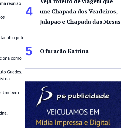
Veja roteiro de viagem que
 uma reunião
4
une Chapada dos Veadeiros,
 os
Jalapão e Chapada das Mesas
Planalto pelo
5
O furacão Katrina
nciona como
ulo Guedes.
stria
ade também
ina,