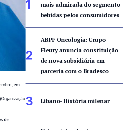
1
mais admirada do segmento
bebidas pelos consumidores
ABPF Oncologia: Grupo
Fleury anuncia constituição
2
de nova subsidiária em
parceria com o Bradesco
zembro, em
3
 (Organização
Líbano- História milenar
os de