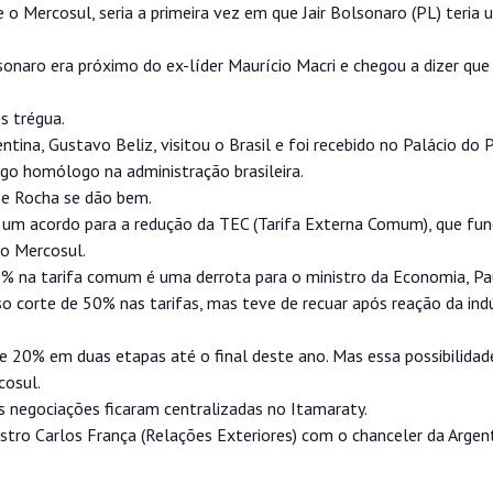
e o Mercosul, seria a primeira vez em que Jair Bolsonaro (PL) teria
lsonaro era próximo do ex-líder Maurício Macri e chegou a dizer que
s trégua.
ntina, Gustavo Beliz, visitou o Brasil e foi recebido no Palácio do 
rgo homólogo na administração brasileira.
z e Rocha se dão bem.
 um acordo para a redução da TEC (Tarifa Externa Comum), que fu
o Mercosul.
0% na tarifa comum é uma derrota para o ministro da Economia, Pa
o corte de 50% nas tarifas, mas teve de recuar após reação da indú
 20% em duas etapas até o final deste ano. Mas essa possibilid
cosul.
s negociações ficaram centralizadas no Itamaraty.
tro Carlos França (Relações Exteriores) com o chanceler da Argent