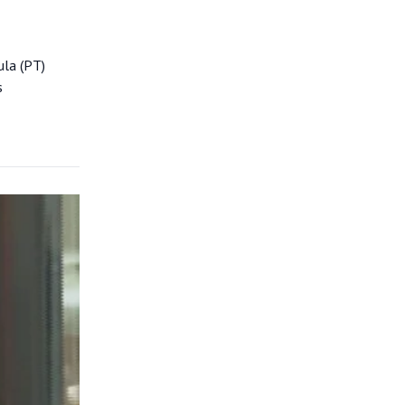
ula (PT)
s