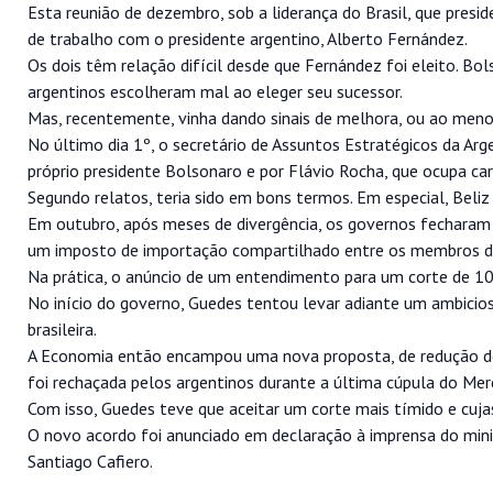
Esta reunião de dezembro, sob a liderança do Brasil, que presid
de trabalho com o presidente argentino, Alberto Fernández.
Os dois têm relação difícil desde que Fernández foi eleito. Bo
argentinos escolheram mal ao eleger seu sucessor.
Mas, recentemente, vinha dando sinais de melhora, ou ao meno
No último dia 1º, o secretário de Assuntos Estratégicos da Arge
próprio presidente Bolsonaro e por Flávio Rocha, que ocupa ca
Segundo relatos, teria sido em bons termos. Em especial, Beli
Em outubro, após meses de divergência, os governos fecharam
um imposto de importação compartilhado entre os membros d
Na prática, o anúncio de um entendimento para um corte de 1
No início do governo, Guedes tentou levar adiante um ambicios
brasileira.
A Economia então encampou uma nova proposta, de redução de
foi rechaçada pelos argentinos durante a última cúpula do Mer
Com isso, Guedes teve que aceitar um corte mais tímido e cuja
O novo acordo foi anunciado em declaração à imprensa do minis
Santiago Cafiero.