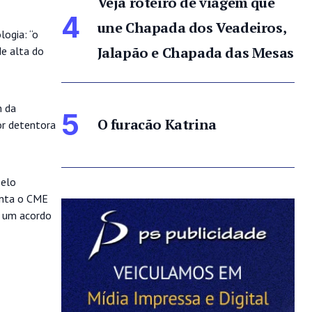
Veja roteiro de viagem que
4
une Chapada dos Veadeiros,
ogia: “o
Jalapão e Chapada das Mesas
de alta do
m da
5
O furacão Katrina
or detentora
pelo
onta o CME
o um acordo