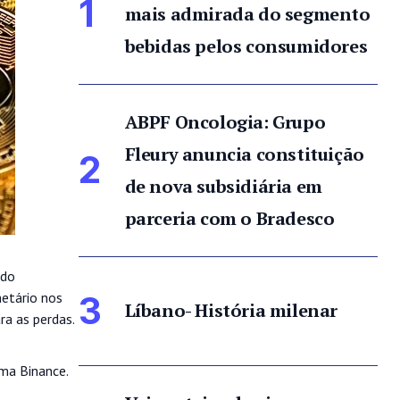
1
mais admirada do segmento
bebidas pelos consumidores
ABPF Oncologia: Grupo
Fleury anuncia constituição
2
de nova subsidiária em
parceria com o Bradesco
ndo
netário nos
3
Líbano- História milenar
a as perdas.
ma Binance.