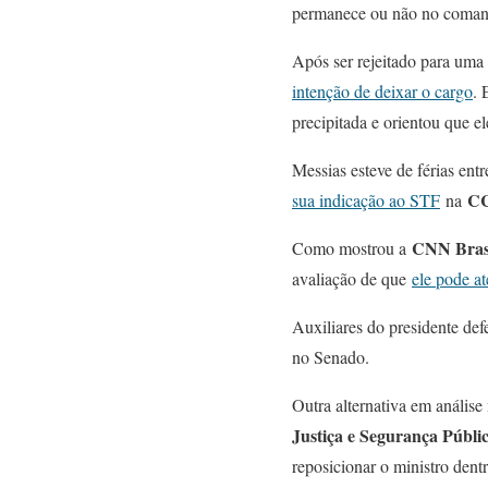
permanece ou não no coma
Após ser rejeitado para um
intenção de deixar o cargo
. 
precipitada e orientou que el
Messias esteve de férias ent
C
sua indicação ao STF
na
CNN Bras
Como mostrou a
avaliação de que
ele pode a
Auxiliares do presidente def
no Senado.
Outra alternativa em anális
Justiça e Segurança Públi
reposicionar o ministro dent