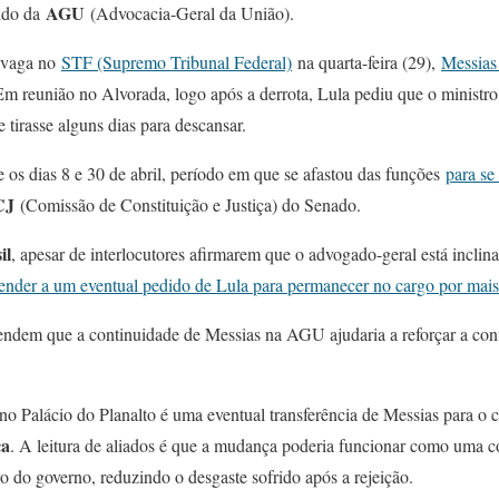
AGU
ndo da
(Advocacia-Geral da União).
a vaga no
STF (Supremo Tribunal Federal)
na quarta-feira (29),
Messias 
Em reunião no Alvorada, logo após a derrota, Lula pediu que o ministro
e tirasse alguns dias para descansar.
re os dias 8 e 30 de abril, período em que se afastou das funções
para se
CJ
(Comissão de Constituição e Justiça) do Senado.
il
, apesar de interlocutores afirmarem que o advogado-geral está inclina
tender a um eventual pedido de Lula para permanecer no cargo por mai
endem que a continuidade de Messias na AGU ajudaria a reforçar a confi
e no Palácio do Planalto é uma eventual transferência de Messias para 
ca
. A leitura de aliados é que a mudança poderia funcionar como uma c
ro do governo, reduzindo o desgaste sofrido após a rejeição.