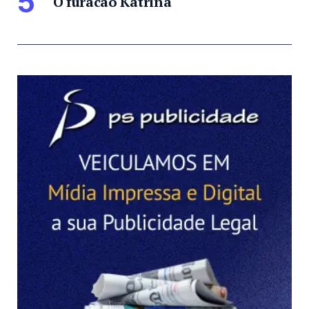
5
O furacão Katrina