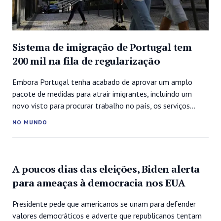
Sistema de imigração de Portugal tem
200 mil na fila de regularização
Embora Portugal tenha acabado de aprovar um amplo
pacote de medidas para atrair imigrantes, incluindo um
novo visto para procurar trabalho no país, os serviços
migratórios lusos não conseguem dar conta nem sequer
NO MUNDO
dos estrangeiros que já se encontram no território do país
europeu.Segundo o Ministério da Administração Interna, há,
com pedidos pendentes de regularização,...
A poucos dias das eleições, Biden alerta
para ameaças à democracia nos EUA
Presidente pede que americanos se unam para defender
valores democráticos e adverte que republicanos tentam