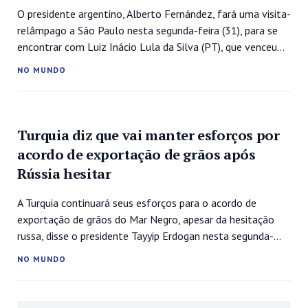
O presidente argentino, Alberto Fernández, fará uma visita-
relâmpago a São Paulo nesta segunda-feira (31), para se
encontrar com Luiz Inácio Lula da Silva (PT), que venceu
Jair Bolsonaro (PL) no segundo turno neste domingo (30) e
NO MUNDO
voltará à chefia de governo no Brasil em janeiro.A
informação, inicialmente divulgada pelo jornal O Globo, foi
confirmada pela...
Turquia diz que vai manter esforços por
acordo de exportação de grãos após
Rússia hesitar
A Turquia continuará seus esforços para o acordo de
exportação de grãos do Mar Negro, apesar da hesitação
russa, disse o presidente Tayyip Erdogan nesta segunda-
feira (31), depois que a Rússia suspendeu sua participação
NO MUNDO
na iniciativa no fim de semana. “Mesmo que a Rússia se
comporte de maneira hesitante porque não recebeu os
mesmos benefícios, continuaremos decisivamente nossos