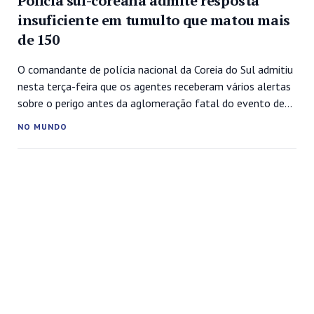
Polícia sul-coreana admite resposta
insuficiente em tumulto que matou mais
de 150
O comandante de polícia nacional da Coreia do Sul admitiu
nesta terça-feira que os agentes receberam vários alertas
sobre o perigo antes da aglomeração fatal do evento de
Halloween no sábado passado, mas que a resposta foi
NO MUNDO
“insuficiente”. Ao menos 156 pessoas, em sua maioria
jovens, morreram e centenas ficaram feridas em um
tumulto no...