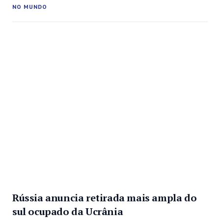
polícia do Capitólio norte-americano, Tom Manger, na
NO MUNDO
terça-feira. As autoridades estão monitorando milhares de
casos em todo o país para impedir possíveis ameaças,
disse Manger em comunicado, poucas horas...
Rússia anuncia retirada mais ampla do
sul ocupado da Ucrânia