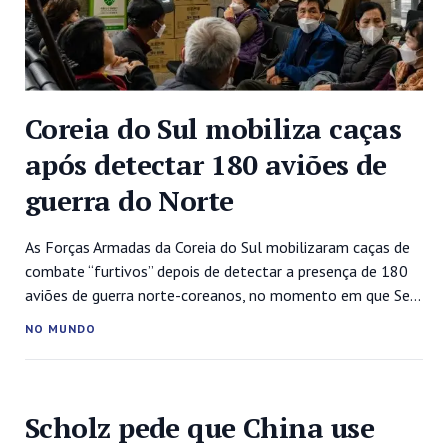
Coreia do Sul mobiliza caças
após detectar 180 aviões de
guerra do Norte
As Forças Armadas da Coreia do Sul mobilizaram caças de
combate “furtivos” depois de detectar a presença de 180
aviões de guerra norte-coreanos, no momento em que Seul
participa em grandes manobras militares conjuntas com os
NO MUNDO
Estados Unidos. As Forças Armadas sul-coreanas “enviaram
80 aviões de combate, incluindo o F-35A furtivo”, enquanto
os jatos que...
Scholz pede que China use