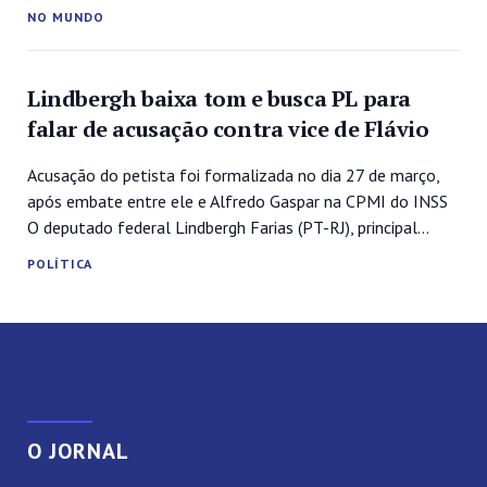
Luiz Inácio Lula da Silva (PT), é a mais grave crise entre
NO MUNDO
dois países que trabalharam para construir fortes laços
nas últimas quatro décadas.A mais recente derrocada entre
os vizinhos teve...
Lindbergh baixa tom e busca PL para
falar de acusação contra vice de Flávio
Acusação do petista foi formalizada no dia 27 de março,
após embate entre ele e Alfredo Gaspar na CPMI do INSS
O deputado federal Lindbergh Farias (PT-RJ), principal
autor da denúncia de estupro de vulnerável contra o
POLÍTICA
deputado federal Alfredo Gaspar (PL-AL), vice na chapa de
Flávio Bolsonaro, buscou na quarta-feira (5) o deputado
Sóstenes...
O JORNAL