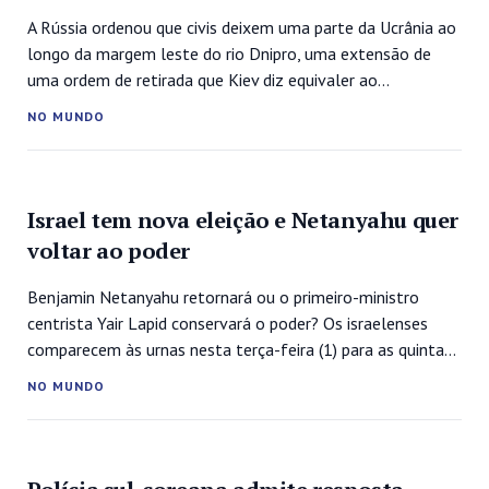
A Rússia ordenou que civis deixem uma parte da Ucrânia ao
longo da margem leste do rio Dnipro, uma extensão de
uma ordem de retirada que Kiev diz equivaler ao
despovoamento forçado do território ocupado. A Rússia já
NO MUNDO
havia ordenado a retirada de civis de uma faixa que
controla na margem oeste do rio, onde...
Israel tem nova eleição e Netanyahu quer
voltar ao poder
Benjamin Netanyahu retornará ou o primeiro-ministro
centrista Yair Lapid conservará o poder? Os israelenses
comparecem às urnas nesta terça-feira (1) para as quintas
eleições legislativas em menos de quatro anos, cujo
NO MUNDO
resultado mantém o país em suspense. Os locais de
votação abriram às 7H00 (2H00 de Brasília) e o pleito
segue até 22H00 (17H00 de...