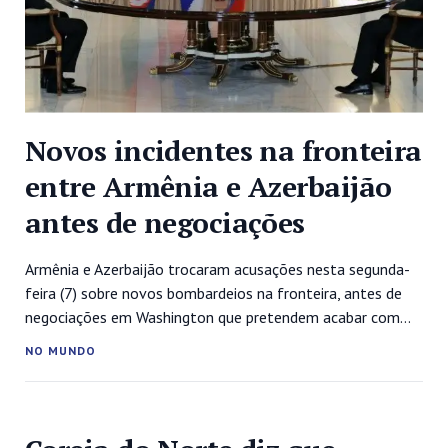
Novos incidentes na fronteira
entre Armênia e Azerbaijão
antes de negociações
Armênia e Azerbaijão trocaram acusações nesta segunda-
feira (7) sobre novos bombardeios na fronteira, antes de
negociações em Washington que pretendem acabar com
um conflito que provocou centenas de mortes nos últimos
NO MUNDO
meses. Os ministros das Relações Exteriores dos países
rivais do Cáucaso devem viajar aos Estados Unidos para
negociações sob a mediação do secretário de...