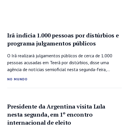
Irã indicia 1.000 pessoas por distúrbios e
programa julgamentos públicos
O Irã realizará julgamentos públicos de cerca de 1.000
pessoas acusadas em Teerã por distúrbios, disse uma
agência de notícias semioficial nesta segunda-feira,
enquanto as autoridades intensificam os esforços para
NO MUNDO
reprimir mais de seis semanas de protestos desencadeados
pela morte da jovem Mahsa Amini sob custódia policial. Um
dos maiores obstáculos aos líderes clericais do...
Presidente da Argentina visita Lula
nesta segunda, em 1º encontro
internacional de eleito