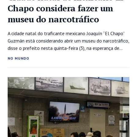
Chapo considera fazer um
museu do narcotráfico
A cidade natal do traficante mexicano Joaquín “El Chapo”
Guzmán está considerando abrir um museu do narcotráfico,
disse o prefeito nesta quinta-feira (3), na esperança de
atrair turistas para a área. O museu, na cidade de
NO MUNDO
Badiraguato, no Estado de Sinaloa, no noroeste do México,
poderia contar as histórias de vários líderes do tráfico de
drogas que...