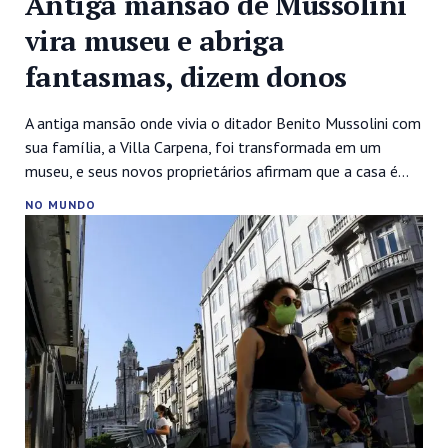
Antiga mansão de Mussolini
vira museu e abriga
fantasmas, dizem donos
A antiga mansão onde vivia o ditador Benito Mussolini com
sua família, a Villa Carpena, foi transformada em um
museu, e seus novos proprietários afirmam que a casa é
assombrada por fantasmas da família Mussolini.Carpena,
NO MUNDO
um pequeno distrito da cidade de Forlì, passou a atrair fãs
de história e caçadores de fantasmas motivados pela
curiosidade...