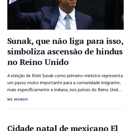
Sunak, que não liga para isso,
simboliza ascensão de hindus
no Reino Unido
A eleição de Rishi Sunak como primeiro-ministro representa
um passo muito importante para a comunidade imigrante,
mais especificamente a indiana, nos países do Reino Unido.
Historicamente relegados a trabalhos braçais ou de
NO MUNDO
segunda categoria, indianos lutam há pelo menos cinco
décadas contra o racismo e o preconceito –assuntos que
raramente são discutidos de forma profunda...
Cidade natal de mexicano El