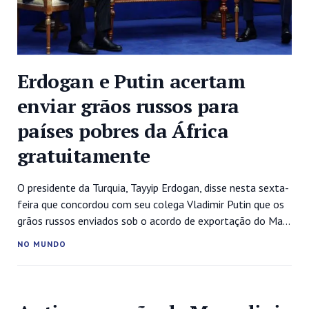
Erdogan e Putin acertam
enviar grãos russos para
países pobres da África
gratuitamente
O presidente da Turquia, Tayyip Erdogan, disse nesta sexta-
feira que concordou com seu colega Vladimir Putin que os
grãos russos enviados sob o acordo de exportação do Mar
Negro devem ir para os países pobres da África
NO MUNDO
gratuitamente. “Em meu telefonema com Vladimir Putin,
ele disse ‘Vamos enviar esse grão para países como Djibuti,
Somália...