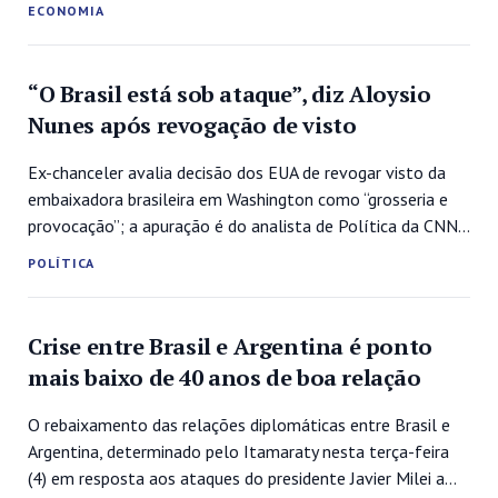
ECONOMIA
decisões. Ao ler o comunicado, Rodrigo Marcatti,
economista e CEO da Veedha Investimentos, apontou para
o balanço...
“O Brasil está sob ataque”, diz Aloysio
Nunes após revogação de visto
Ex-chanceler avalia decisão dos EUA de revogar visto da
embaixadora brasileira em Washington como “grosseria e
provocação”; a apuração é do analista de Política da CNN
Pedro Venceslau Aloysio Nunes, que comandou o Itamaraty
POLÍTICA
durante a gestão do ex-presidente Michel Temer, afirmou
que o Brasil está “sob ataque” após a decisão dos Estados
Unidos de...
Crise entre Brasil e Argentina é ponto
mais baixo de 40 anos de boa relação
O rebaixamento das relações diplomáticas entre Brasil e
Argentina, determinado pelo Itamaraty nesta terça-feira
(4) em resposta aos ataques do presidente Javier Milei a