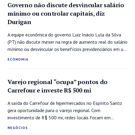
Governo não discute desvincular salário
mínimo ou controlar capitais, diz
Durigan
A equipe econômica do governo Luiz Inácio Lula da Silva
(PT) não discute mexer na regra de aumento real do salário
mínimo ou desvincular os benefícios previdenciários em um
eventual quarto mandato, afirmou nesta quinta-feira (8) o
ECONOMIA
ministro da Fazenda, Dario Durigan.“Nós não estamos
discutindo essa vinculação, esse aumento real do salário
mínimo”, afirmou o...
Varejo regional “ocupa” pontos do
Carrefour e investe R$ 500 mi
A saída do Carrefour de hipermercados no Espírito Santo
gera oportunidade para o varejo regional. Com
investimento de R$ 500 mi, redes locais focam em
atacarejo e proximidade. Reestruturação do gigante
NEGÓCIOS
francês abre espaço para o fortalecimento do varejo