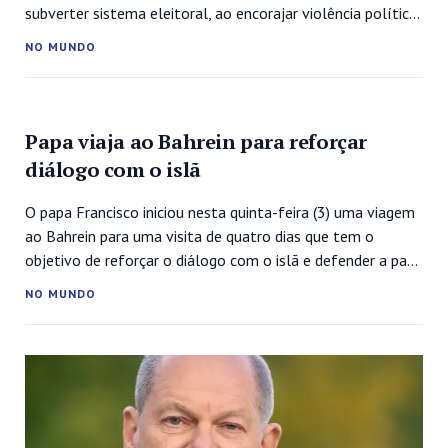
subverter sistema eleitoral, ao encorajar violência política
e intimidação de eleitores.O presidente dos Estados
NO MUNDO
Unidos, Joe Biden, alertou os eleitores americanos que o
futuro da democracia estará em jogo nas eleições
legislativas da próxima semana, com a recusa de alguns...
Papa viaja ao Bahrein para reforçar
diálogo com o islã
O papa Francisco iniciou nesta quinta-feira (3) uma viagem
ao Bahrein para uma visita de quatro dias que tem o
objetivo de reforçar o diálogo com o islã e defender a paz,
em meio a apelos de ONGs para que os direitos humanos
NO MUNDO
sejam respeitados no país do Golfo. O pontífice, de 85
anos, cujo...