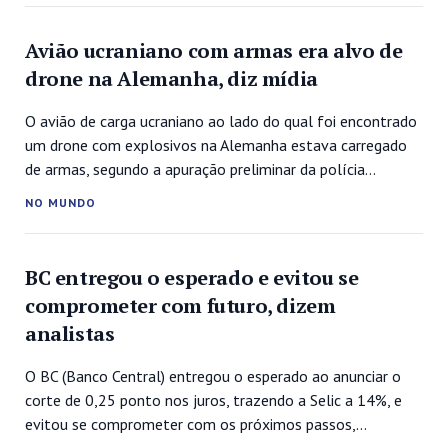
alimentar regional, que investe pesado na ocupação de
pontos estratégicos e no formato de atacarejo e...
Avião ucraniano com armas era alvo de
drone na Alemanha, diz mídia
O avião de carga ucraniano ao lado do qual foi encontrado
um drone com explosivos na Alemanha estava carregado
de armas, segundo a apuração preliminar da polícia
local.Diversos órgãos da mídia alemã, como o jornal
NO MUNDO
Süddeutsche Zeitung e as redes NDR e WDR, divulgaram a
informação nesta quinta-feira (6).O incidente ocorreu na
quarta (5), quando...
BC entregou o esperado e evitou se
comprometer com futuro, dizem
analistas
O BC (Banco Central) entregou o esperado ao anunciar o
corte de 0,25 ponto nos juros, trazendo a Selic a 14%, e
evitou se comprometer com os próximos passos,
ressaltando a necessidade de novos dados para as futuras